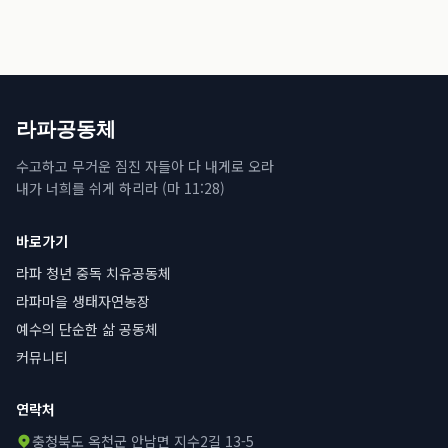
라파공동체
수고하고 무거운 짐진 자들아 다 내게로 오라
내가 너희를 쉬게 하리라 (마 11:28)
바로가기
라파 청년 중독 치유공동체
라파마을 생태자연농장
예수의 단순한 삶 공동체
커뮤니티
연락처
충청북도 옥천군 안남면 지수2길 13-5