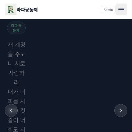
라파공동체
Admin
라파공
동체
수고하
고 무거
운 짐진
자들아
다 내게
로 오라
내가 너
희를 쉬
게 하리
라