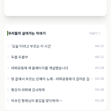
예수의 단순한 삶 공동체
안내도서 및 홍보영상
단순함 속의 풍요
라파공동체 미디어
우리들의 살아가는 이야기
더보기
'오늘'이라고 부르는 이 시간
1
04/15
두릅 두릅💚
2
04/11
라파공동체 새 홈페이지를 개설했습니다
3
03/28
땅 끝에서 부르는 은혜의 노래 - 라파공동체가 걸어온 길,
4
03/28
그리고 나아갈 길
평강의 라파에 감사하며
5
03/28
박우진 형제님의 환갑을 맞이하여~~
6
03/28