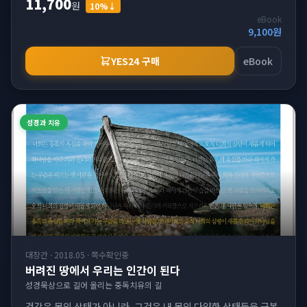
11,700
원
10
%↓
eBook
9,100
원
YES24 구매
eBook
성경과 치유
대장간
·
2018.05
·
쪽수확인중
버려진 땅에서 우리는 인간이 된다
성경묵상으로 길어 올리는 중독치유의 길
건강은 몸의 상태가 아니라, 그것은 내 몸의 다양한 상태들을 극복