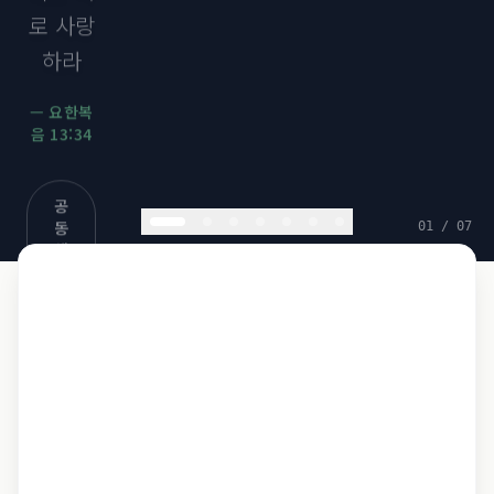
—
마태복
음 11:28
공
동
체
소
개
02
/
07
소
식
보
기
라파청년중독치유공동체
라파마을 생태자연농장
→
청년 중독 회복의 길
친환경 자연 농업