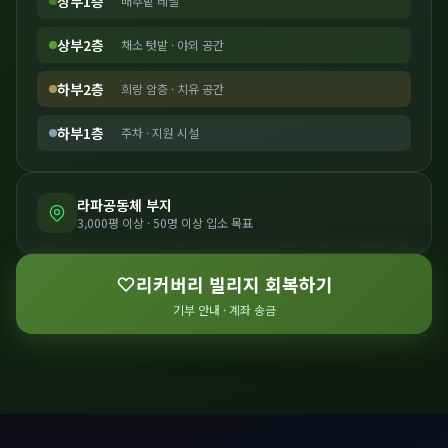
상부1층
배추밭 레벨
상부2층
채소 텃밭 · 야외 공간
하부2층
희랑 암층 · 치유 공간
하부1층
주차 · 지원 시설
라파공동체 부지
3,000평 이상 · 50명 이상 입소 목표
리커버리 빌리지 회복하기
기부 안내 · 계좌 송금