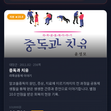
리뷰 ★10.0
대장간
·
2011.02
·
256쪽
중독과 치유
라파공동체 이야기
알코올중독의 원인, 증상, 치료에 이르기까지의 전 과정을 공동체
생활을 통해 얻은 생생한 간증과 증언으로 이야기합니다. 별점
10.0 만점을 받은 회복의 현장 기록.
13,000
원