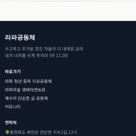
라파공동체
수고하고 무거운 짐진 자들아 다 내게로 오라
내가 너희를 쉬게 하리라 (마 11:28)
바로가기
라파 청년 중독 치유공동체
라파마을 생태자연농장
예수의 단순한 삶 공동체
커뮤니티
연락처
충청북도 옥천군 안남면 지수2길 13-5