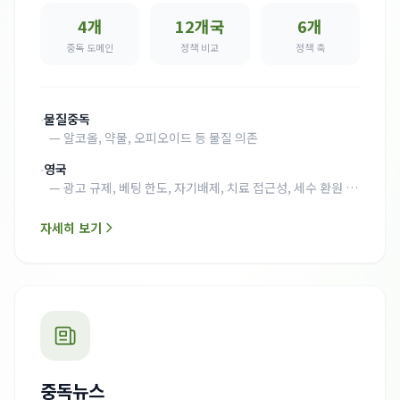
4개
12개국
6개
중독 도메인
정책 비교
정책 축
·
물질중독
—
알코올, 약물, 오피오이드 등 물질 의존
·
영국
—
광고 규제, 베팅 한도, 자기배제, 치료 접근성, 세수 환원 종
합 평가
자세히 보기
중독뉴스