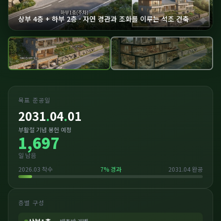
상부 4층 + 하부 2층 · 자연 경관과 조화를 이루는 석조 건축
목표 준공일
2031
.
04
.
01
부활절 기념 봉헌 예정
1,697
일 남음
2026.03 착수
7
% 경과
2031.04 완공
층별 구성