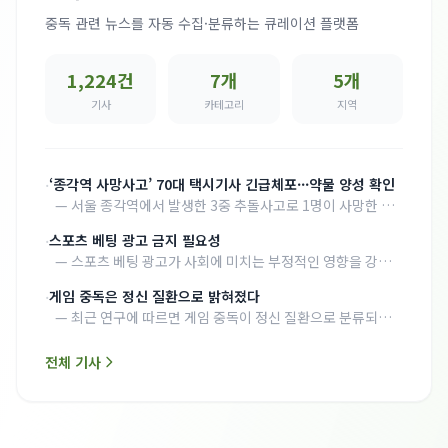
중독 관련 뉴스를 자동 수집·분류하는 큐레이션 플랫폼
1,224
건
7
개
5
개
기사
카테고리
지역
·
‘종각역 사망사고’ 70대 택시기사 긴급체포···약물 양성 확인
—
서울 종각역에서 발생한 3중 추돌사고로 1명이 사망한 가
운데, 70대 택시기사가 약물 운전 혐의로 긴급체포됐다. 경찰
·
스포츠 베팅 광고 금지 필요성
은 해당 기사에게서 모르핀이 검출된 간이검사를 실시했으며,
—
스포츠 베팅 광고가 사회에 미치는 부정적인 영향을 강조
국과수에 정밀 검사를 의뢰했다.
하며, 이러한 광고를 금지해야 한다는 주장이 제기되고 있다.
·
게임 중독은 정신 질환으로 밝혀졌다
광고가 중독을 조장하고, 특히 청소년에게 해로운 영향을 미
—
최근 연구에 따르면 게임 중독이 정신 질환으로 분류되었
칠 수 있다는 우려가 커지고 있다.
다. 이는 게임 중독이 개인의 삶에 심각한 영향을 미칠 수 있음
을 시사한다. 전문가들은 이에 대한 인식 개선과 치료 방법 개
전체 기사
발이 필요하다고 강조하고 있다.