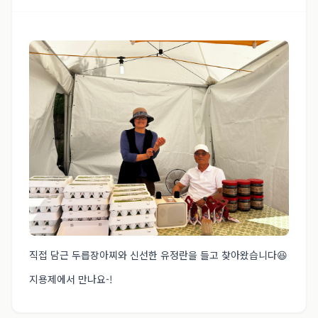
직접 담근 두릅장아찌와 신선한 유정란을 들고 찾아왔습니다😆
지용제에서 만나요-!