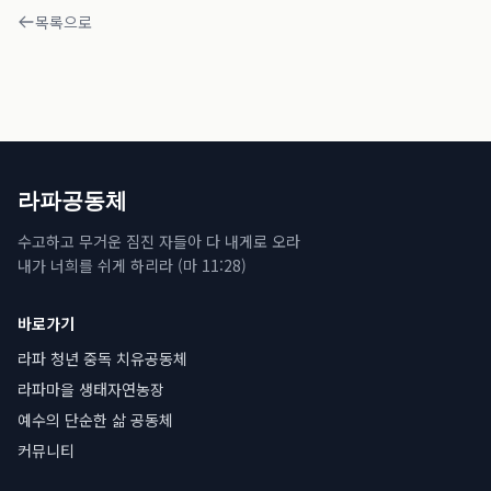
목록으로
라파공동체
수고하고 무거운 짐진 자들아 다 내게로 오라
내가 너희를 쉬게 하리라 (마 11:28)
바로가기
라파 청년 중독 치유공동체
라파마을 생태자연농장
예수의 단순한 삶 공동체
커뮤니티