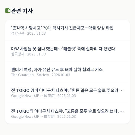
관련 기사
‘종각역 사망사고’ 70대 택시기사 긴급체포···약물 양성 확인
경향신문
·
2026.01.03
마약 사범들 못 잡나 했는데…'태블릿' 속에 실마리 다 있었다
한국경제
·
2026.01.03
켄터키 여성, 자가 유산 유도 후 태아 살해 혐의로 기소
The Guardian - Society
·
2026.01.03
전 TOKIO 멤버 야마구치 다츠야, "힘든 일은 모두 술로 잊으려 했
Google News (JP) - 依存症
·
2026.01.03
다, 지금은..." 알코올 의존증 회복의 길【제8화】
전 TOKIO의 야마구치 다츠야, "고통은 모두 술로 잊으려 했다, 지
Google News (JP) - 依存症
·
2026.01.03
금은..." 알코올 의존증 회복의 여정【제8화】