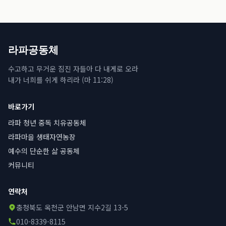
라파공동체
수고하고 무거운 짐진 자들아 다 내게로 오라
내가 너희를 쉬게 하리라 (마 11:28)
바로가기
라파 청년 중독 치유공동체
라파마을 생태자연농장
예수의 단순한 삶 공동체
커뮤니티
연락처
충청북도 옥천군 안남면 지수2길 13-5
010-8339-8115