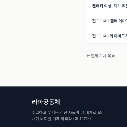
켄터키 여성, 자가 유
전 TOKIO 멤버 야마
올 의존증 회복의 길
전 TOKIO의 야마구치
존증 회복의 여정【
전체 기사 목록
라파공동체
수고하고 무거운 짐진 자들아 다 내게로 오라
내가 너희를 쉬게 하리라 (마 11:28)