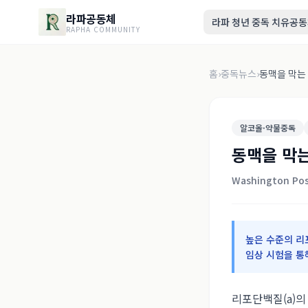
라파공동체
라파 청년 중독 치유공
RAPHA COMMUNITY
홈
›
중독뉴스
›
동맥을 막는 
알코올·약물중독
동맥을 막는
Washington Pos
높은 수준의 리
임상 시험을 통
리포단백질(a)의