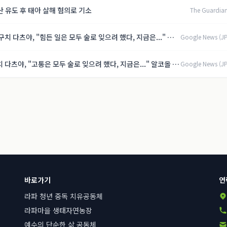
산 유도 후 태아 살해 혐의로 기소
The Guardian
구치 다츠야, "힘든 일은 모두 술로 잊으려 했다, 지금은..." 알코
Google News (J
【제8화】
 다츠야, "고통은 모두 술로 잊으려 했다, 지금은..." 알코올 의
Google News (J
제8화】
바로가기
연
라파 청년 중독 치유공동체
라파마을 생태자연농장
예수의 단순한 삶 공동체