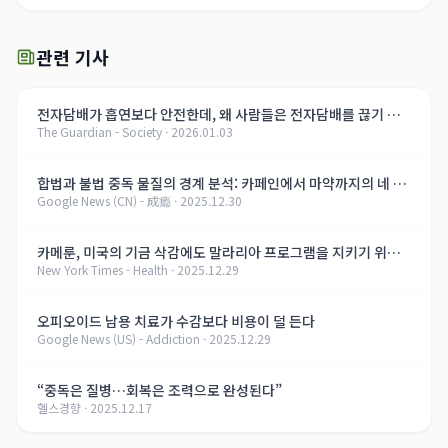
관련 기사
전자담배가 흡연보다 안전한데, 왜 사람들은 전자담배를 끊기 힘
The Guardian - Society
·
2026.01.03
들까?
합법과 불법 중독 물질의 경계 분석: 카페인에서 마약까지의 네 가
Google News (CN) - 成瘾
·
2025.12.30
지 차원 비교
카메룬, 미국의 기금 삭감에도 말라리아 프로그램을 지키기 위한
New York Times - Health
·
2025.12.29
노력
오피오이드 남용 치료가 수감보다 비용이 덜 든다
Google News (US) - Addiction
·
2025.12.29
“중독은 질병…회복은 조력으로 완성된다”
헬스경향
·
2025.12.17