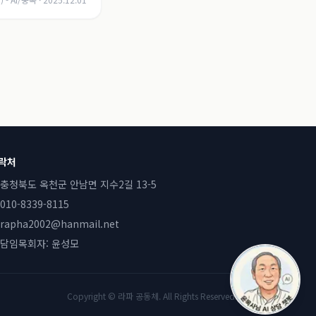
락처
충청북도 옥천군 안남면 지수2길 13-5
010-8339-8115
rapha2002@hanmail.net
담임목회자:
윤성모
Copyright © 라파 공동체. All Rights Reserved.