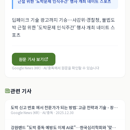
근절 위한 '도박문제 인식주간' 행사 개최 네이트 스포츠
딥페이크 기술 광고까지 기승…사감위·경찰청, 불법도
박 근절 위한 '도박문제 인식주간' 행사 개최 네이트 스
포츠
원문 기사 보기
Google News (KR) - AI/중독
에서 원문을 확인할 수 있습니다
관련 기사
도박 신고 번호 에서 전문가가 되는 방법: 고급 전략과 기술 - 장단
Google News (KR) - AI/중독
·
2025.12.30
점 비교 분석 - termokonteiner.ru
강원랜드 "도박 중독 예방도 이제 AI로"…한국심리학회와 '맞손'