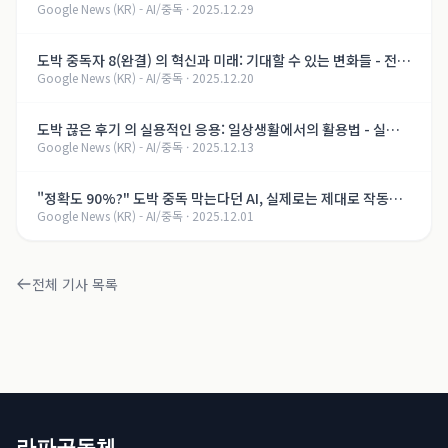
Google News (KR) - AI/중독
·
2025.12.29
- 아시아경제
도박 중독자 8(완결) 의 혁신과 미래: 기대할 수 있는 변화들 - 전문
Google News (KR) - AI/중독
·
2025.12.20
가의 관점에서 - termokonteiner.ru
도박 끊은 후기 의 실용적인 응용: 일상생활에서의 활용법 - 실전
Google News (KR) - AI/중독
·
2025.12.13
사례 분석 - termokonteiner.ru
"정확도 90%?" 도박 중독 막는다던 AI, 실제로는 제대로 작동하
Google News (KR) - AI/중독
·
2025.12.01
는지 아무도 몰라 - 전자신문
전체 기사 목록
라파공동체