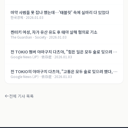
마약 사범들 못 잡나 했는데…'태블릿' 속에 실마리 다 있었다
한국경제
·
2026.01.03
켄터키 여성, 자가 유산 유도 후 태아 살해 혐의로 기소
The Guardian - Society
·
2026.01.03
전 TOKIO 멤버 야마구치 다츠야, "힘든 일은 모두 술로 잊으려 했
Google News (JP) - 依存症
·
2026.01.03
다, 지금은..." 알코올 의존증 회복의 길【제8화】
전 TOKIO의 야마구치 다츠야, "고통은 모두 술로 잊으려 했다, 지
Google News (JP) - 依存症
·
2026.01.03
금은..." 알코올 의존증 회복의 여정【제8화】
전체 기사 목록