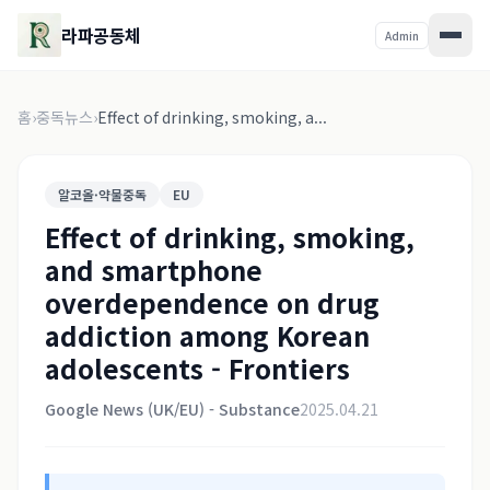
라파공동체
Admin
홈
›
중독뉴스
›
Effect of drinking, smoking, a...
알코올·약물중독
EU
Effect of drinking, smoking,
and smartphone
overdependence on drug
addiction among Korean
adolescents - Frontiers
Google News (UK/EU) - Substance
2025.04.21