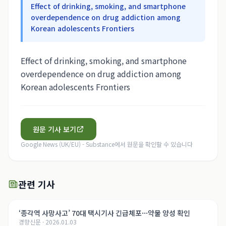
Effect of drinking, smoking, and smartphone
overdependence on drug addiction among
Korean adolescents Frontiers
Effect of drinking, smoking, and smartphone
overdependence on drug addiction among
Korean adolescents Frontiers
원문 기사 보기
Google News (UK/EU) - Substance
에서 원문을 확인할 수 있습니다
관련 기사
‘종각역 사망사고’ 70대 택시기사 긴급체포···약물 양성 확인
경향신문
·
2026.01.03