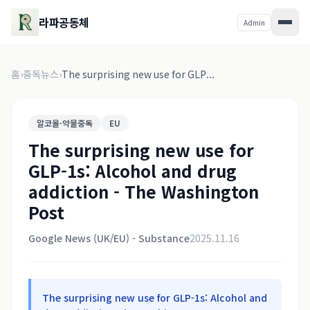
라파공동체
Admin
홈
›
중독뉴스
›
The surprising new use for GLP...
알코올·약물중독
EU
The surprising new use for
GLP-1s: Alcohol and drug
addiction - The Washington
Post
Google News (UK/EU) - Substance
2025.11.16
The surprising new use for GLP-1s: Alcohol and