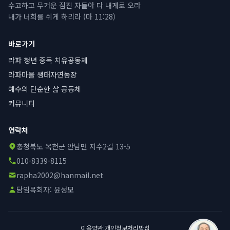
수고하고 무거운 짐진 자들아 다 내게로 오라
내가 너희를 쉬게 하리라 (마 11:28)
바로가기
라파 청년 중독 치유공동체
라파마을 생태자연농장
예수의 단순한 삶 공동체
커뮤니티
연락처
충청북도 옥천군 안남면 지수2길 13-5
010-8339-8115
rapha2002@hanmail.net
담임목회자:
윤성모
이용약관
|
개인정보처리방침