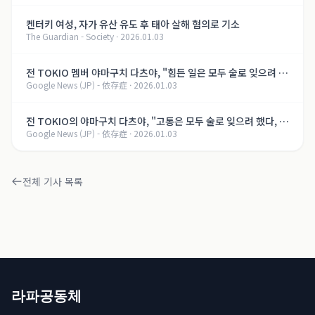
켄터키 여성, 자가 유산 유도 후 태아 살해 혐의로 기소
The Guardian - Society
·
2026.01.03
전 TOKIO 멤버 야마구치 다츠야, "힘든 일은 모두 술로 잊으려 했
Google News (JP) - 依存症
·
2026.01.03
다, 지금은..." 알코올 의존증 회복의 길【제8화】
전 TOKIO의 야마구치 다츠야, "고통은 모두 술로 잊으려 했다, 지
Google News (JP) - 依存症
·
2026.01.03
금은..." 알코올 의존증 회복의 여정【제8화】
전체 기사 목록
라파공동체