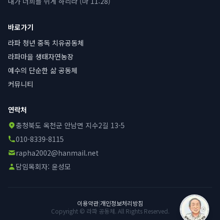
내가 너희를 쉬게 하리라 (마 11:28)
바로가기
라파 청년 중독 치유공동체
라파마을 생태자연농장
예수의 단순한 삶 공동체
커뮤니티
연락처
충청북도 옥천군 안남면 지수2길 13-5
010-8339-8115
rapha2002@hanmail.net
담임목회자:
윤성모
이용약관
|
개인정보처리방침
Copyright © 라파 공동체. All Rights Reserved.