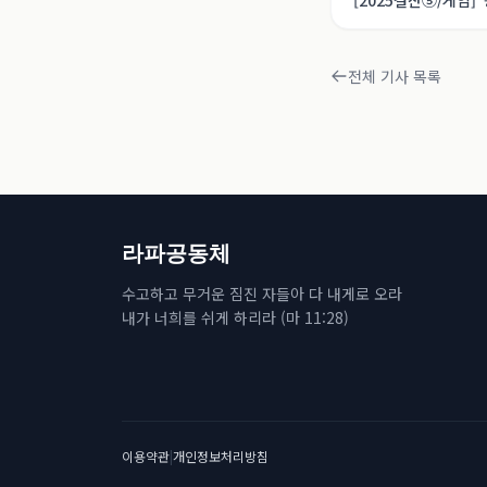
[2025결산⑤/게임] 
전체 기사 목록
라파공동체
수고하고 무거운 짐진 자들아 다 내게로 오라
내가 너희를 쉬게 하리라 (마 11:28)
이용약관
|
개인정보처리방침