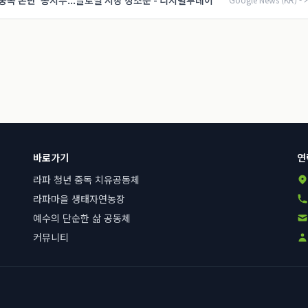
'중독 논란' 종지부...글로벌 시장 정조준 - 디지털투데이
바로가기
연
라파 청년 중독 치유공동체
라파마을 생태자연농장
예수의 단순한 삶 공동체
커뮤니티