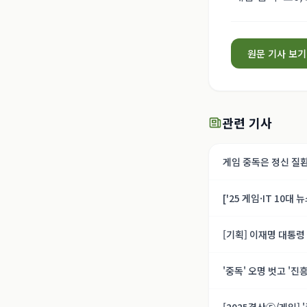
원문 기사 보기
관련 기사
게임 중독은 정신 질
['25 게임·IT 10대
ebn.co.kr
[기획] 이재명 대통령
(上) - 네이트
'중독' 오명 벗고 '진
게임] - 데일리안 미