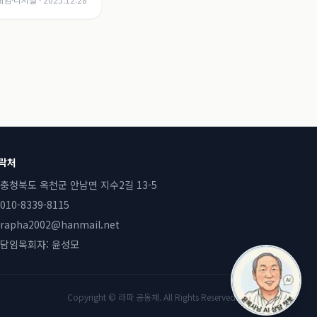
락처
충청북도 옥천군 안남면 지수2길 13-5
010-8339-8115
rapha2002@hanmail.net
담임목회자:
윤성모
Copyright © 라파 공동체. All Rights Reserved.