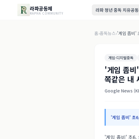
라파공동체
라파 청년 중독 치유공
RAPHA COMMUNITY
홈
›
중독뉴스
›
'게임 좀비'
게임·디지털중독
'게임 좀비
쪽같은 내 새
Google News (
'게임 좀비' 초
'게임 좀비' 초6