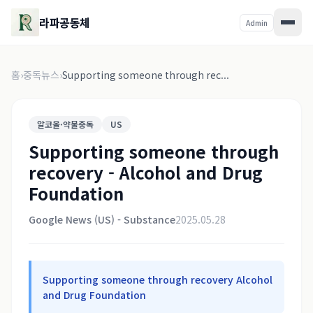
라파공동체
Admin
홈
›
중독뉴스
›
Supporting someone through rec...
알코올·약물중독
US
Supporting someone through
recovery - Alcohol and Drug
Foundation
Google News (US) - Substance
2025.05.28
Supporting someone through recovery Alcohol
and Drug Foundation