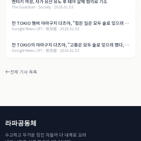
켄터키 여성, 자가 유산 유도 후 태아 살해 혐의로 기소
The Guardian - Society
·
2026.01.03
전 TOKIO 멤버 야마구치 다츠야, "힘든 일은 모두 술로 잊으려 했
Google News (JP) - 依存症
·
2026.01.03
다, 지금은..." 알코올 의존증 회복의 길【제8화】
전 TOKIO의 야마구치 다츠야, "고통은 모두 술로 잊으려 했다, 지
Google News (JP) - 依存症
·
2026.01.03
금은..." 알코올 의존증 회복의 여정【제8화】
전체 기사 목록
라파공동체
수고하고 무거운 짐진 자들아 다 내게로 오라