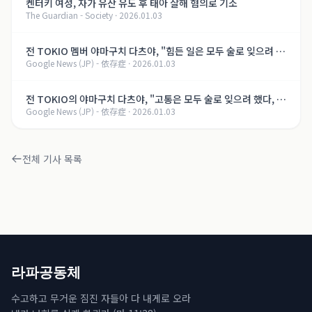
켄터키 여성, 자가 유산 유도 후 태아 살해 혐의로 기소
The Guardian - Society
·
2026.01.03
전 TOKIO 멤버 야마구치 다츠야, "힘든 일은 모두 술로 잊으려 했
Google News (JP) - 依存症
·
2026.01.03
다, 지금은..." 알코올 의존증 회복의 길【제8화】
전 TOKIO의 야마구치 다츠야, "고통은 모두 술로 잊으려 했다, 지
Google News (JP) - 依存症
·
2026.01.03
금은..." 알코올 의존증 회복의 여정【제8화】
전체 기사 목록
라파공동체
수고하고 무거운 짐진 자들아 다 내게로 오라