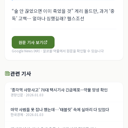
“술 안 끊었으면 이미 죽었을 것” 게리 올드만, 과거 ‘중
독’ 고백… 얼마나 심했길래? 헬스조선
원문 기사 보기
Google News (KR) - 알코올·약물
에서 원문을 확인할 수 있습니다
관련 기사
‘종각역 사망사고’ 70대 택시기사 긴급체포···약물 양성 확인
경향신문
·
2026.01.03
마약 사범들 못 잡나 했는데…'태블릿' 속에 실마리 다 있었다
한국경제
·
2026.01.03