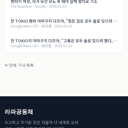
켄터키 여성, 자가 유산 유도 후 태아 살해 혐의로 기소
The Guardian - Society
·
2026.01.03
전 TOKIO 멤버 야마구치 다츠야, "힘든 일은 모두 술로 잊으려 했
Google News (JP) - 依存症
·
2026.01.03
다, 지금은..." 알코올 의존증 회복의 길【제8화】
전 TOKIO의 야마구치 다츠야, "고통은 모두 술로 잊으려 했다, 지
Google News (JP) - 依存症
·
2026.01.03
금은..." 알코올 의존증 회복의 여정【제8화】
전체 기사 목록
라파공동체
수고하고 무거운 짐진 자들아 다 내게로 오라