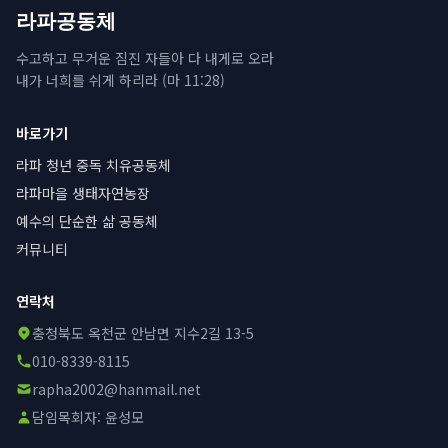
라파공동체
수고하고 무거운 짐진 자들아 다 내게로 오라
내가 너희를 쉬게 하리라 (마 11:28)
바로가기
라파 청년 중독 치유공동체
라파마을 생태자연농장
예수의 단순한 삶 공동체
커뮤니티
연락처
충청북도 옥천군 안남면 지수2길 13-5
010-8339-8115
rapha2002@hanmail.net
담임목회자:
윤성모