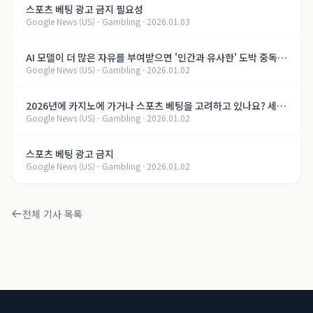
스포츠 베팅 광고 금지 필요성
Google News (US) - Gambling
·
2026.01.03
AI 모델이 더 많은 자유를 부여받으면 '인간과 유사한' 도박 중독을
Google News (US) - Gambling
·
2026.01.02
개발할 수 있다는 연구 결과
2026년에 카지노에 가거나 스포츠 베팅을 고려하고 있나요? 세금
Google News (US) - Gambling
·
2026.01.02
이 증가할 수 있습니다.
스포츠 베팅 광고 금지
Google News (US) - Gambling
·
2026.01.02
전체 기사 목록