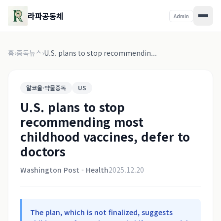
라파공동체
Admin
홈
›
중독뉴스
›
U.S. plans to stop recommendin...
알코올·약물중독
US
U.S. plans to stop
recommending most
childhood vaccines, defer to
doctors
Washington Post - Health
2025.12.20
The plan, which is not finalized, suggests