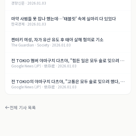
경향신문
·
2026.01.03
마약 사범들 못 잡나 했는데…'태블릿' 속에 실마리 다 있었다
한국경제
·
2026.01.03
켄터키 여성, 자가 유산 유도 후 태아 살해 혐의로 기소
The Guardian - Society
·
2026.01.03
전 TOKIO 멤버 야마구치 다츠야, "힘든 일은 모두 술로 잊으려 했
Google News (JP) - 依存症
·
2026.01.03
다, 지금은..." 알코올 의존증 회복의 길【제8화】
전 TOKIO의 야마구치 다츠야, "고통은 모두 술로 잊으려 했다, 지
Google News (JP) - 依存症
·
2026.01.03
금은..." 알코올 의존증 회복의 여정【제8화】
전체 기사 목록