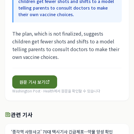
children get fewer shots and shifts to a model
telling parents to consult doctors to make
their own vaccine choices.
The plan, which is not finalized, suggests
children get fewer shots and shifts to a model
telling parents to consult doctors to make their
own vaccine choices.
원문 기사 보기
Washington Post - Health
에서 원문을 확인할 수 있습니다
관련 기사
‘종각역 사망사고’ 70대 택시기사 긴급체포···약물 양성 확인