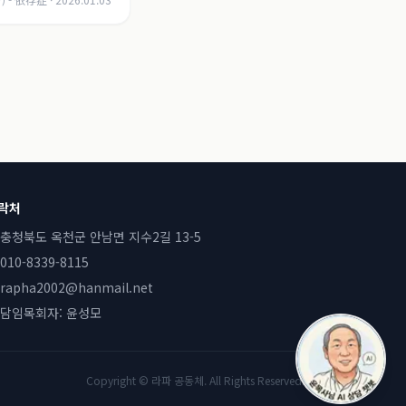
락처
충청북도 옥천군 안남면 지수2길 13-5
010-8339-8115
rapha2002@hanmail.net
담임목회자:
윤성모
Copyright © 라파 공동체. All Rights Reserved.