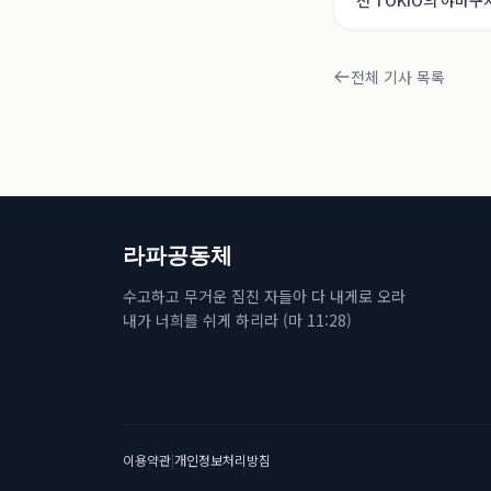
전 TOKIO의 야마구치
존증 회복의 여정【
전체 기사 목록
라파공동체
수고하고 무거운 짐진 자들아 다 내게로 오라
내가 너희를 쉬게 하리라 (마 11:28)
이용약관
|
개인정보처리방침