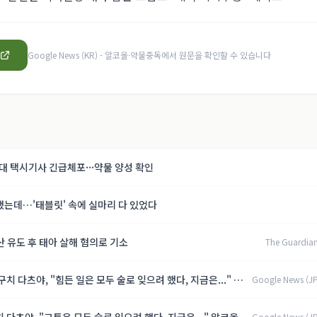
Google News (KR) - 알코올·약물중독
에서 원문을 확인할 수 있습니다
0대 택시기사 긴급체포···약물 양성 확인
했는데…'태블릿' 속에 실마리 다 있었다
산 유도 후 태아 살해 혐의로 기소
The Guardian
구치 다츠야, "힘든 일은 모두 술로 잊으려 했다, 지금은..." 알코
Google News (J
【제8화】
Google News (J