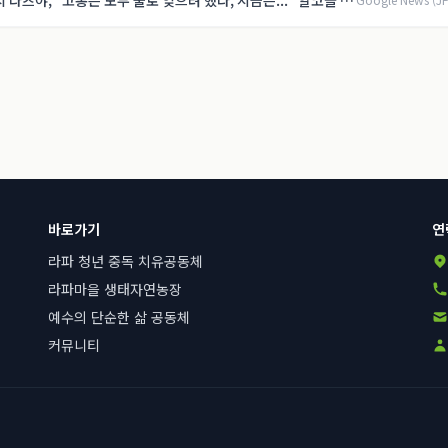
 다츠야, "고통은 모두 술로 잊으려 했다, 지금은..." 알코올 의
제8화】
바로가기
연
라파 청년 중독 치유공동체
라파마을 생태자연농장
예수의 단순한 삶 공동체
커뮤니티