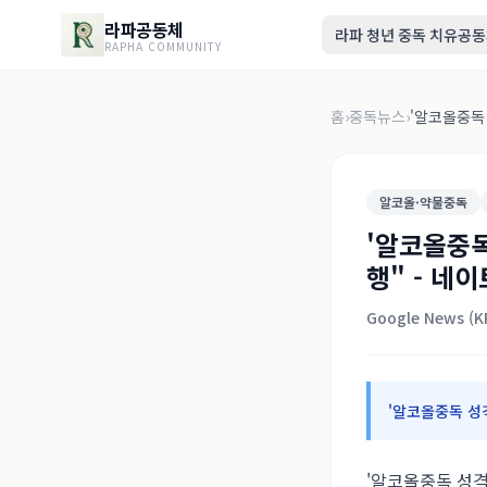
라파공동체
라파 청년 중독 치유공
RAPHA COMMUNITY
홈
›
중독뉴스
›
'알코올중독 
알코올·약물중독
'알코올중독
행" - 네이
Google News (
'알코올중독 성
'알코올중독 성격