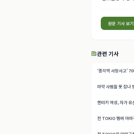
원문 기사 보기
관련 기사
‘종각역 사망사고’ 7
마약 사범들 못 잡나 
켄터키 여성, 자가 유
전 TOKIO 멤버 야마
올 의존증 회복의 길