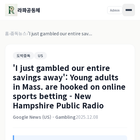
라파공동체
Admin
홈
›
중독뉴스
›
'I just gambled our entire sav...
도박중독
US
'I just gambled our entire
savings away': Young adults
in Mass. are hooked on online
sports betting - New
Hampshire Public Radio
Google News (US) - Gambling
2025.12.08