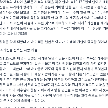
5>기쁨의 대상이 올바른 기쁨의 성격을 좌우 한다: 눅10:17 “칠십 인이 기
신들도 우리에게 항복하더이다” 충분히 기뻐할 만한 일이다. 사람을 괴롭히던
물러가는 것을 보았으니 그 기쁨은 당연하다. 더구나 주의 일을 한 것이다. 주
수께서 이들의 기쁨에 약간의 격려를 한 후 뜻밖의 제동을 거신다. “ 그러나
말고 너희 이름이 하늘에 기록된 것으로 기뻐하라 하시느니라” 귀신들을 제어할
세와 지배력에 도취되는 것은 그리스도인이 추구할 기쁨이 아니다. 진정한 기
이다. 그러니 기쁨의
감정을 갖게 되었다고 다 기뻐할 일만은 아니다. 기쁨의 원인이 중요한 것이다.
6>기쁨을 선택한 사람-바울
빌1:15~18- 바울의 명성을 시기한 일단의 믿는 자들이 바울의 투옥을 기회
로 그리스도를 전파한다 .일순 바울은 마음의 평정을 잃었고 여러 가지 열악한
싶다고 고백한다. 그러나 바울은 기도와 묵상 중 자신의 존재 이유가 무엇인지
가 전파된다는 사실이다. 세상 사람에게는 기분이 좋게 되는 외적조건이 있을
가 기쁨이지만 믿는 자들에게는 동기나 명분은 차치하고 그리스도가 전파되는 
건은 괴롭고 고난 가운데 있을지라도 자신의 의지와 정서를 기쁨으로 방향을 
이기도하다. 예수님이 항상 기뻐하라고 명령,권면을 하는 이유는 기뻐하지 못하
괴롭게 사는 것은 지는 것이다. 사탄이 우리를 아무리 힘든 환경 속으로 몰아
이 곧 사탄에게 승리하는 길이다.