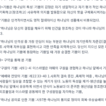
2>기쁨은 하나님의 특성 :기쁨의 감정은 자기 성찰적이고 자기 평가 적인 하
기획하고(창조하고) 사유하며 의지를 발동함으로 자신의 뜻을 구체화시켜가는
*기쁨은 인격적이면서도 영적 절대자이신 하나님의 성품에서 비롯되었다.
*하나님은 당신의 결핍을 채우기 위해 인간을 창조하신 것이 아니라 하나님의
다.
*하나님의 인격성 중 가장 안심이 되는 부분은 하나님의 자기만족적 자존감(결
조 사역에 자부심을 표현하시고 극한 만족을 피력하신다. 당신이 지으신 모든
이 하나님의 기쁨에 동참하는 기쁨일 때 가장 순결한 기쁨이 된다.
3> 구약을 통해 본 기쁨
*구원의 기쁨: 사9:1~4: 이스라엘은 야훼의 구원을 경험하고 하나님 앞에서 
*예배와 찬양의 기쁨: 레22:33~40 1.사회적 결속 증진 ,축제적 여흥 , 하
사람들이 일상을 초탈할 수 있는 계기가 된다. 노동의 독성을 제거-생산성을
하나님 앞에서 유유하게 쉬면서 안식이 노동보다 더 존귀한 생산성을 창조한다
피조물임과 이스라엘 공동체의 한 구성원임을 자각하는 기쁨,
*하나님 공의로 인한 기쁨 :시97편-하나님의 통치로 정의의 회복-우상숭배의