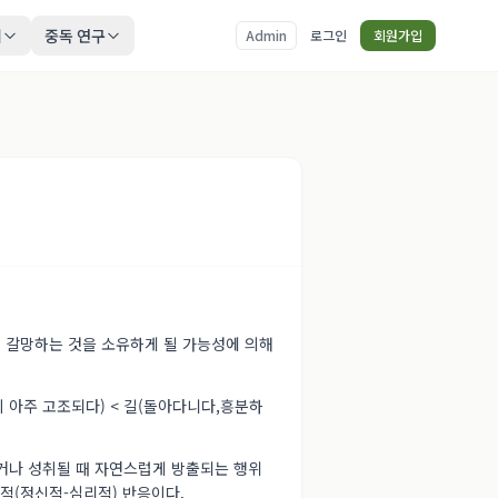
티
중독 연구
Admin
로그인
회원가입
자신이 갈망하는 것을 소유하게 될 가능성에 의해
 아주 고조되다) < 길(돌아다니다,흥분하
거나 성취될 때 자연스럽게 방출되는 행위
적(정신적-심리적) 반응이다.