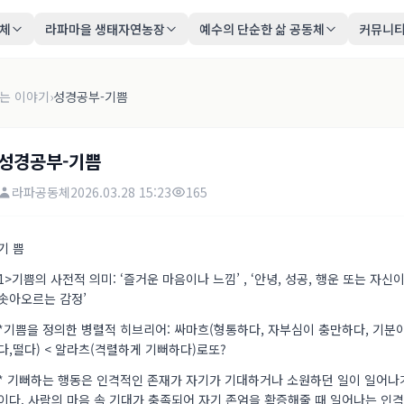
동체
라파마을 생태자연농장
예수의 단순한 삶 공동체
커뮤니
는 이야기
›
성경공부-기쁨
성경공부-기쁨
라파공동체
2026.03.28 15:23
165
기 쁨
1>기쁨의 사전적 의미: ‘즐거운 마음이나 느낌’ , ‘안녕, 성공, 행운 또는 
솟아오르는 감정’
*기쁨을 정의한 병렬적 히브리어: 싸마흐(형통하다, 자부심이 충만하다, 기분이
다,떨다) < 알라츠(격렬하게 기뻐하다)로또?
* 기뻐하는 행동은 인격적인 존재가 자기가 기대하거나 소원하던 일이 일어나
이다. 사람의 마음 속 기대가 충족되어 자기 존엄을 확증해줄 때 일어나는 인격