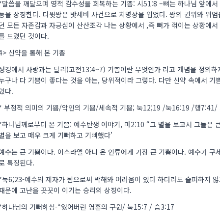
*말씀을 깨달으며 영적 감수성을 회복하는 기쁨: 시51:8 –뼈는 하나님 앞에서 
등을 상징한다. 다윗왕은 밧세바 사건으로 치명상을 입었다. 왕의 권위와 위엄
던 모든 자존감과 자긍심이 산산조각 나는 상황에서 ,즉 뼈가 꺾이는 상황에
를 드렸던 것이다.
4> 신약을 통해 본 기쁨
성경에서 사랑과는 달리(고전13:4~7) 기쁨이란 무엇인가 라고 개념을 정의하
누구나 다 기쁨이 좋다는 것을 아는, 당위적이라 그렇다. 다만 신약 속에서 
있다.
* 부정적 의미의 기쁨/악인의 기쁨/세속적 기쁨; 눅12;19 /눅16:19 /행7:41/ 
*하나님께로부터 온 기쁨: 예수탄생 이야기, 마2:10 “그 별을 보고서 그들은 
별을 보고 매우 크게 기뻐하고 기뻐했다’
예수는 큰 기쁨이다. 이스라엘 아니 온 인류에게 가장 큰 기쁨이다. 예수가 
로 특징된다.
*눅6;23-예수의 제자가 됨으로써 박해와 어려움이 있다 하더라도 슬퍼하지 않
때문에 고난을 끗끗이 이기는 승리의 상징이다.
*하나님의 기뻐하심-“잃어버린 영혼의 구원/ 눅15:7 / 습3:17