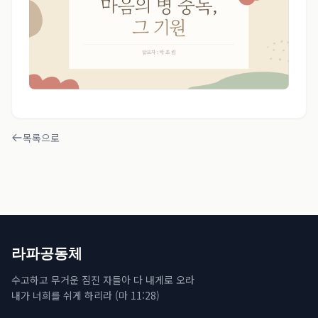
목록으로
라파공동체
수고하고 무거운 짐진 자들아 다 내게로 오라
내가 너희를 쉬게 하리라 (마 11:28)