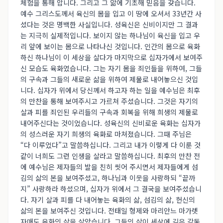
체험을 통해 압니다. 그리고 그 앎에 기초해 믿음을 갖습니다.
예수 그리스도께서 육신의 몸을 입고 이 땅에 오셔서 33년간 사
셨다는 것은 명백한 사실입니다. 성육신은 신비이지만 그 결과
는 지극히 실제적입니다. 보이지 않는 하나님이 육신을 입고 우
리 앞에 보이는 몸으로 나타나신 것입니다. 인간의 몸으로 육화
하신 하나님이 이 세상을 살다가 마지막으로 십자가에서 보여주
신 모습도 육화였습니다. 그는 자기 몸을 죄인들을 위하여, 그들
의 구속과 그들의 새로운 삶을 위하여 제물로 내어놓으신 것입
니다. 십자가 위에서 당신께서 하고자 하는 일을 예수님은 최후
의 만찬을 통해 보여주시고 가르쳐 주셨습니다. 그것은 자기의
살과 피를 죄인된 우리들의 구속과 회복을 위해 희생의 제물로
내어주신다는 것이었습니다. 성육신의 신비로운 육화는 십자가
의 성스러운 자기 희생의 육화로 마쳐졌습니다. 그때 주님은
“다 이루었다”고 말씀하십니다. 그리고 내가 이렇게 다 이룬 것
같이 너희도 그런 인생을 살라고 말씀하십니다. 최후의 만찬 전
에 예수님은 제자들의 발을 친히 씻어 주시면서 제자들에게 섬
김의 삶의 본을 보여주셨고, 하나님과 이웃을 사랑하되 “끝까
지” 사랑하라 하셨으며, 십자가 위에서 그 결국을 보여주셨습니
다. 자기 살과 피를 다 내어놓는 육화의 삶, 섬김의 삶, 헌신의
삶의 본을 보여주신 것입니다. 전태일 형제와 마리안느 마가렛
자매도 육화의 삶을 살았습니다. 그들의 삶이 세상에 깊은 감동