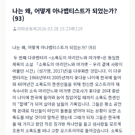
나는 왜, 어떻게 아나뱁티스트가 되었는가?
(93)
라파공동체
2026.03.28 15:23
119
나는 왜, 어떻게 아나뱁티스트가 되었는가? (93)
두 번째 다큐멘터리 <소록도의 마리안느와 마가렛>은 동일한
제목의 소설 「소록도의 마리안느와 마가렛 – 우리 곁에 사랑이
머물던 시간」(성기영, 2017년)을 다큐화한 것입니다. 이 다큐
멘터리는 1966년부터 2005년까지 꽃다운 나이에 한국에 들어
와 40여년간 소록도의 한센인들을 위해 헌신한 오스트리아 재
속수녀회 소속 마리안느와 마가렛 간호사가 꽃다운 20대 중반
의 나이에 한국에 들어와 늙어 힘없어질 때까지 소록도 한센인
의 “할매”가 되어 살아온 날들의 기록입니다. 그들은 평소 공언
해 온대로 자신들이 타인의 돌봄을 받아야 되는 상황이 오면 소
록도를 떠날 것이라 말하곤 했는데 그때가 되자 그들은 한국에
올 때 가지고 왔던 작은 짐가방 하나만을 들고 섬사람들 모르게
조용히 소록도를 떠나 고향 오스트리아로 돌아갔습니다. 소록도