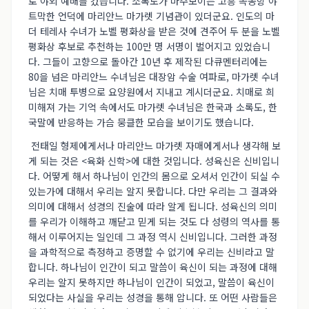
로 야외 예배를 갔습니다. 소록도가 마주보이는 고흥 녹동항 야
트막한 언덕에 마리안느 마가렛 기념관이 있더군요. 인도의 마
더 테레사 수녀가 노벨 평화상을 받은 것에 견주어 두 분을 노벨
평화상 후보로 추천하는 100만 명 서명이 벌어지고 있었습니
다. 그들이 고향으로 돌아간 10년 후 제작된 다큐멘터리에는
80을 넘은 마리안느 수녀님은 대장암 수술 여파로, 마가렛 수녀
님은 치매 투병으로 요양원에서 지내고 계시더군요. 치매로 희
미해져 가는 기억 속에서도 마가렛 수녀님은 한국과 소록도, 한
국말에 반응하는 가슴 뭉클한 모습을 보이기도 했습니다.
전태일 형제에게서나 마리안느 마가렛 자매에게서나 생각해 보
게 되는 것은 <육화 신학>에 대한 것입니다. 성육신은 신비입니
다. 어떻게 해서 하나님이 인간의 몸으로 오셔서 인간이 되실 수
있는가에 대해서 우리는 알지 못합니다. 다만 우리는 그 결과와
의미에 대해서 성경의 진술에 따라 알게 됩니다. 성육신의 의미
를 우리가 이해하고 깨닫고 믿게 되는 것도 다 성령의 역사를 통
해서 이루어지는 일인데 그 과정 역시 신비입니다. 그러한 과정
을 과학적으로 측정하고 증명할 수 없기에 우리는 신비라고 말
합니다. 하나님이 인간이 되고 말씀이 육신이 되는 과정에 대해
우리는 알지 못하지만 하나님이 인간이 되었고, 말씀이 육신이
되었다는 사실을 우리는 성경을 통해 압니다. 또 어떤 사람들은