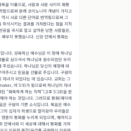
화목을 이룸으로, 사람과 사람 사이의 화평
번역됨으로써 본래 코이노니아 개념이 가지고
 역시 서로 다른 단어로 번역됨으로써 그
을 희석시키는 결과를 가져왔다는 점을 지적
반공을 국시로 알고 살아온 남한 사람들은,
배우지 못했습니다. 신앙 안에서 평화는
입니다. 성육하신 예수님은 이 땅에 하나님
제물로 삼으셔서 하나님과 원수되었던 우리
해 주셨습니다. 하나님은 당신의 예정에 따
부어주시고 믿음을 선물로 주십니다. 구원의
 자녀가 되었다는 데 있습니다. 교회는 그
ker, 마 5:9)가 됨으로써 하나님의 자녀
“화목하게 하는 직책”(고후 5:18)을 완
당해야 하는 것입니다. 그러므로 평화(에이레
음은 구원의 기쁜 소식입니다. 복음은 예수
히 그의 십자가 희생으로 말미암아 우리들은
 영혼의 평화를 누리게 되었으며, 깨어지고
회 안에서와 이 세상에 대해서 평화를 가져
 오신 이유와 목적(우리를 구원하신 이유와