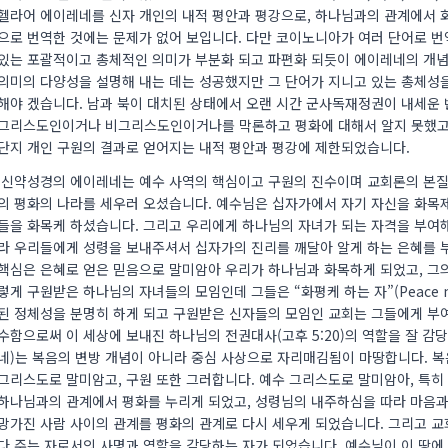
헬라어 에이레네를 신자 개인의 내적 평안과 평강으로, 하나님과의 관계에서 
으로 번역한 것에는 문제가 없어 보입니다. 다만 코이노니아가 여러 단어로 
있는 포괄적이고 총체적인 의미가 부분화 되고 파편화 되듯이 에이레네의 개념
의미의 다양성을 설명해 내는 데는 성공했지만 그 단어가 지니고 있는 총체성
해야 겠습니다. 남과 북이 대치된 상태에서 오랜 시간 군사독재정권이 내세운 
그리스도인이거나 비그리스도인이거나를 막론하고 평화에 대해서 알지 못했고 
단지 개인 구원의 결과로 얻어지는 내적 평안과 평강에 제한되었습니다.
신약성경의 에이레네는 예수 사역의 핵심이고 구원의 진수이며 교회론의 본질
의 평화의 나라를 세우러 오셨습니다. 예수님은 십자가에서 자기 자신을 화목
들을 화목케 하셨습니다. 그리고 우리에게 하나님의 자녀가 되는 자격을 부여
라 우리들에게 성령을 보내주셔서 십자가의 진리를 깨달아 알게 하는 은혜를 
핵심은 은혜로 얻은 믿음으로 말미암아 우리가 하나님과 화목하게 되었고, 그의
렇게 구원받은 하나님의 자녀들의 모임인데 그들은 “화평케 하는 자”(Peace ma
된 정체성을 분명히 하게 되고 구원받은 신자들의 모임인 교회는 그들에게 부여된 
수함으로써 이 세상에 보내진 하나님의 전권대사(고후 5:20)의 역할을 잘 감
네)는 복음의 변방 개념이 아니라 중심 사상으로 자리매김됨이 마땅합니다. 복
그리스도로 말미암고, 구원 또한 그러합니다. 예수 그리스도로 말미암아, 특
하나님과의 관계에서 평화를 누리게 되었고, 성령님의 내주하심을 따라 마음과
망가진 사람 사이의 관계를 평화의 관계로 다시 세우게 되었습니다. 그리고 교
다 주는 자로서의 사명과 역할을 감당하는 자가 되었습니다. 예수님이 이 땅에