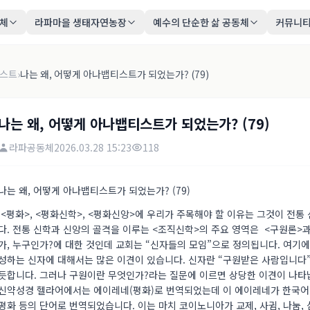
동체
라파마을 생태자연농장
예수의 단순한 삶 공동체
커뮤니
티스트
›
나는 왜, 어떻게 아나뱁티스트가 되었는가? (79)
나는 왜, 어떻게 아나뱁티스트가 되었는가? (79)
라파공동체
2026.03.28 15:23
118
나는 왜, 어떻게 아나뱁티스트가 되었는가? (79)
<평화>, <평화신학>, <평화신앙>에 우리가 주목해야 할 이유는 그것이 전
다. 전통 신학과 신앙의 골격을 이루는 <조직신학>의 주요 영역은 <구원론>
가, 누구인가?에 대한 것인데 교회는 “신자들의 모임”으로 정의됩니다. 여기에
성하는 신자에 대해서는 많은 이견이 있습니다. 신자란 “구원받은 사람입니다”
듯합니다. 그러나 구원이란 무엇인가?라는 질문에 이르면 상당한 이견이 나타
신약성경 헬라어에서는 에이레네(평화)로 번역되었는데 이 에이레네가 한국어 성경
평화 등의 단어로 번역되었습니다. 이는 마치 코이노니아가 교제, 사귐, 나눔,