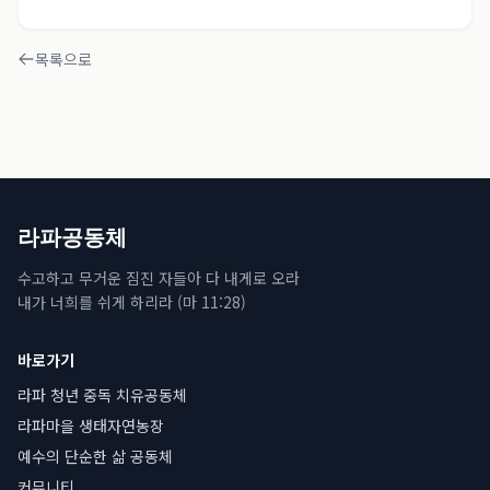
목록으로
라파공동체
수고하고 무거운 짐진 자들아 다 내게로 오라
내가 너희를 쉬게 하리라 (마 11:28)
바로가기
라파 청년 중독 치유공동체
라파마을 생태자연농장
예수의 단순한 삶 공동체
커뮤니티