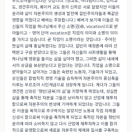
부르조아들이었다는 것입니다. (청교도, 아나뱁티스트, 감리교
도, 경건주의자, 퀘이커 교도 등의 신학은 서로 달랐지만 이들의
윤리와 삶이 자본주의의 생성과 발전에 칼빈주의자들과 똑같은
영향을 끼쳤다고 베버는 주장합니다.) 베버가 보기에 이들은 자
신들의 직업을 하나님께서 주신 소명(召命, vocation)으로 받
아들이고 – 영어 단어 vocation은 직업의 의미와 소명의 의미
를 가지고 있습니다. 곧 직업이 소명이라는 것입니다 - 주어진
현실의 삶에 충실하였다는 것입니다. 칼빈의 예정론에 따라 선
택받고 구원 받았다고 믿는 그들은 자신들의 사회생활을 통해
하나님께 영광을 돌리는 삶을 살아야 했고, 그러한 삶이 내세에
서의 상급을 보상받는다고 믿었다는 것입니다. 직업을 소명으로
받아들이고 살아가는 그들은 숙련된 노동자, 기술자가 되었고,
상인들은 합법칙적 경영 기술을 습득하여 자본주의의 중심축을
이루는 부르조아 시민계급으로 성장하게 됩니다. 게다가 그들의
경건한 신앙은 ‘청빈(금욕)의 삶’을 지향하게 하였는데, 성실한
삶을 통해 축적된 자본을 그들은 낭비하지 않고 산업에 재투자
함으로써 자본주의의 번성에 기여하게 되었다는 것입니다. 그들
은 이윤을 목적으로 추구하지는 않았지만 노동과 직업 자체를
신성시 함으로써 이윤을 축적하게 되었고 축적된 자본을 청빈의
윤리에 따라 소비하지 않고 다시 산업에 재투자하고 이를 합리
적으로 운영함으로써 새로운 자본주의 체제와 질서를 구축하는