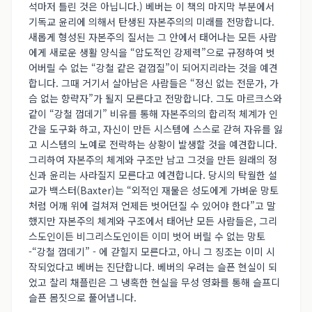
석마저 틀린 것은 아닙니다.) 베버는 이 책의 마지막 부분에서
기독교 윤리에 의해서 탄생된 자본주의의 미래를 전망합니다.
새롭게 형성된 자본주의 질서는 그 안에서 태어나는 모든 사람
에게 새로운 생활 양식을 “압도적인 강제력”으로 규정하여 벗
어버릴 수 없는 “강철 같은 겉껍질”이 되어지리라는 것을 예견
합니다. 그때 거기서 살아남은 사람들은 “정신 없는 전문가, 가
슴 없는 향략자”가 될지 모른다고 전망합니다. 그도 마르크스와
같이 “강철 껍데기” 비유를 통해 자본주의의 합리적 체계가 인
간을 도구화 하고, 자신이 만든 시스템에 스스로 갇혀 자유를 잃
고 시스템의 노예로 전락하는 상황이 발생할 것을 예견합니다.
그리하여 자본주의 체계와 구조만 남고 그것을 만든 원래의 정
신과 윤리는 사라질지 모른다고 예견합니다. 당시의 탁월한 설
교가 백스터(Baxter)는 “외적인 재물은 성도에게 가벼운 망토
처럼 어깨 위에 걸쳐져 언제든 벗어던질 수 있어야 한다”고 말
했지만 자본주의 체계와 구조에서 태어난 모든 사람들은, 그리
스도인이든 비그리스도인이든 이미 벗어 버릴 수 없는 망토
-“강철 껍데기” - 에 갇힐지 모른다고, 아니 그 징조는 이미 시
작되었다고 베버는 진단합니다. 베버의 우려는 슬픈 현실이 되
었고 찰리 채플린은 그 냉혹한 현실을 무성 영화를 통해 슬프디
슬픈 몸짓으로 풀어냅니다.