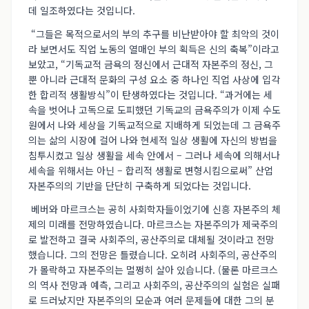
데 일조하였다는 것입니다.
“그들은 목적으로서의 부의 추구를 비난받아야 할 최악의 것이
라 보면서도 직업 노동의 열매인 부의 획득은 신의 축복”이라고
보았고, “기독교적 금욕의 정신에서 근대적 자본주의 정신, 그
뿐 아니라 근대적 문화의 구성 요소 중 하나인 직업 사상에 입각
한 합리적 생활방식”이 탄생하였다는 것입니다. “과거에는 세
속을 벗어나 고독으로 도피했던 기독교의 금욕주의가 이제 수도
원에서 나와 세상을 기독교적으로 지배하게 되었는데 그 금욕주
의는 삶의 시장에 걸어 나와 현세적 일상 생활에 자신의 방법을
침투시켰고 일상 생활을 세속 안에서 – 그러나 세속에 의해서나
세속을 위해서는 아닌 – 합리적 생활로 변형시킴으로써” 산업
자본주의의 기반을 단단히 구축하게 되었다는 것입니다.
베버와 마르크스는 공히 사회학자들이었기에 신흥 자본주의 체
제의 미래를 전망하였습니다. 마르크스는 자본주의가 제국주의
로 발전하고 결국 사회주의, 공산주의로 대체될 것이라고 전망
했습니다. 그의 전망은 틀렸습니다. 오히려 사회주의, 공산주의
가 몰락하고 자본주의는 멀쩡히 살아 있습니다. (물론 마르크스
의 역사 전망과 예측, 그리고 사회주의, 공산주의의 실험은 실패
로 드러났지만 자본주의의 모순과 여러 문제들에 대한 그의 분