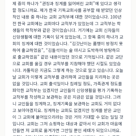
제 중의 하나가 “권징과 징계를 잃어버린 교회”에 있다고 생각
할 정도니까요. 제가 한국 기독교회사를 공부할 때 받았던 인상
적인 내용 중 하나는 교회 교적부에 대한 것이었습니다. 100년
전 한국 교회에는 교회마다 교적부가 있었는데 그 교적부는 학
생들의 학적부와 같은 것이었습니다. 거기에는 교회 신자들의
신앙생활에 대한 기록이 담겨 있었는데, 그 항목 중의 하나가 교
회의 징계에 대한 것이었습니다. “김갓난이는 품행이 방정치 못
하여 출교하였음”, “김돌석이는 술 마시고 도박하여 방탕하므
로 출교하였음” 같은 내용이었던 것으로 기억됩니다. 같은 교단
으로 교회를 옮길 경우 교적부를 지참해야 했던 시절도 있었습
니다. 카톨릭은 지금도 그렇게 하는 것으로 알고 있습니다. 오늘
날 교회가 이렇게 교적부를 관리하며 교인들을 치리하는 곳은
없을 것입니다. 교회 출석일이나 침례일 정도, 가족관계 정도를
파악한 교적부는 있겠지만 교인들의 신앙생활을 평가 기록하는
교적부를 작성하고 보관하는 곳은 지금은 없을 것입니다. 그러
니 교인들을 징계하고, 징계기록을 보관하는 교회도 거의 없다
고 보아야겠지요. 징계하는 교회도 없겠지만 징계를 받은 교인
이 그 교회에 붙어있으리라는 것은 거의 기대할 수 없는 일일 것
입니다. 교회는 그저 쇼핑하는 대상과 같아서 이 교회가 마음에
안들면 저 교회로 옮겨가면 그만일 뿐인 세태가 되었으니까요.