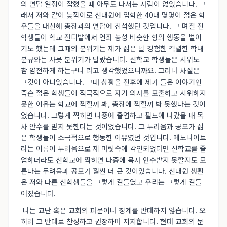
의 면담 일정이 잡혔을 때 아무도 나서는 사람이 없었습니다. 그
래서 저와 같이 늦깍이로 신대원에 입학한 40대 몇몇이 젊은 학
우들을 대신해 총장과의 면담에 참석했던 것입니다. 그 며칠 전
학생들이 학교 잔디밭에서 연좌 농성 비슷한 항의 행동을 벌이
기도 했는데 그때의 분위기는 제가 젊은 날 경험한 격렬한 학내
분규와는 사뭇 분위기가 달랐습니다. 신학교 학생들은 시위도
참 얌전하게 하는구나 라고 생각했었으니까요. 그러나 사실은
그것이 아니었습니다. 그때 상황을 전후에 제가 들은 이야기인
즉슨 젊은 학생들이 적극적으로 자기 의사를 표출하고 시위하지
못한 이유는 학교에 찍힐까 봐, 총장에 찍힐까 봐 못했다는 것이
었습니다. 그렇게 찍히면 나중에 졸업하고 필드에 나갔을 때 목
사 안수를 받지 못한다는 것이었습니다. 그 두려움과 공포가 젊
은 학생들이 소극적으로 행동한 이유였던 것입니다. 메노나이트
라는 이름이 두려움으로 제 머릿속에 각인되었다면 신학교를 졸
업하더라도 신학교에 찍히면 나중에 목사 안수받지 못할지도 모
른다는 두려움과 공포가 훨씬 더 큰 것이었습니다. 신대원 생활
은 저와 다른 신학생들을 그렇게 길들였고 우리는 그렇게 길들
여졌습니다.
나는 교단 혹은 교회의 파문이나 징계를 반대하지 않습니다. 오
히려 그 반대로 찬성하고 권장하며 지지합니다. 현대 교회의 문