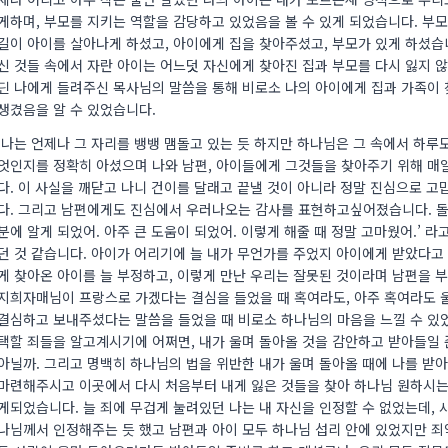
게하며, 부모를 지키는 역할을 감당하고 있었음을 볼 수 있게 되었습니다. 부
길이 아이를 살아나게 하셨고, 아이에게 집을 찾아주셨고, 부모가 있게 하셨습
신 것들 속에서 자란 아이는 어느덧 자신에게 찾아진 집과 부모를 다시 잃지 않
딘 나에게 들려주신 목사님의 말씀을 통해 비로소 나의 아이에게 집과 가족이
생겼음을 알 수 있었습니다.
나는 언제나 그 자리를 뱅뱅 맴돌고 있는 듯 하지만 하나님은 그 속에서 하루도
엇인지를 정확히 아셨으며 나와 남편, 아이들에게 그것들을 찾아주기 위해 
다. 이 사실을 깨닫고 나니 건이를 달래고 끝낼 것이 아니라 정말 진심으로 
다. 그리고 남편에게도 진심에서 우러나오는 감사를 표현하고싶어졌습니다. 돌이
분에 알게 되었어. 아주 큰 도움이 되었어. 이렇게 해줄 때 정말 고마웠어.’ 
던 것 같습니다. 아이가 어리기에 늘 내가 무언가를 주었지 아이에게 받았다
게 찾아온 아이를 늘 부정하고, 이렇게 만난 우리는 잘못된 것이라며 남편을 
지희자매님이 프랑스로 가겠다는 결심을 들었을 때 혹여라도, 아주 혹여라도 
결심하고 보내주셨다는 말씀을 들었을 때 비로소 하나님의 마음을 느낄 수 있었
택할 죄들을 알고계시기에 어쩌면, 내가 울며 돌아올 것을 감안하고 받아들일
아닐까. 그리고 명백히 하나님의 법을 위반한 내가 울며 돌아올 때에 나를 받
마련해주시고 이곳에서 다시 처음부터 내게 잃은 것들을 찾아 하나님 원하시는
게되었습니다. 늘 죄에 무겁게 눌려있던 나는 내 자신을 인정할 수 없었는데, 
나님께서 인정해주는 듯 했고 남편과 아이 모두 하나님 섭리 안에 있었지만 죄