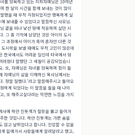
녀를 양육하고 있는 지희자매님은 10여년
며 한 달의 시간을 함께 보내는 것이 많이
말했을 때 무척 걱정되었지만 행복하게 살
후에 보내줄 수 있었다고 말씀하신 사모님.
님 곁을 떠나 낯선 땅에 적응하며 살던 시
. 그 중 기억에 남았던 것은 아이의 도시
 그 과정에서 아이가 혹여 혼자만 다른 것
 도시락을 보낼 때에도 무척 고민이 많은데
임은 한국에서도 어려운 일인데 타국에서 덩
 어려웠다 말했던 그 세월이 공감되었습니
. 또, 자매님은 자녀를 양육하며 힘이 들
통해 자매님의 삶을 이해하신 목사님께서는
다. 정말 잘했다.’라고 말씀해주시고 돌아오
인정하게 되었다는 이 말씀을 들을 때 나의
싶고, 또 해주고싶다라는 막연한 느낌을 가지
계사에 하얀 진돗개가 철망을 뚫고 들어가
마주한 것입니다. 하얀 진돗개는 가쁜 숨을
도 않고 날뛰었다고 합니다. 진압할 수 없을
에게 밑에가서 사람들에게 알려달라고 했고,