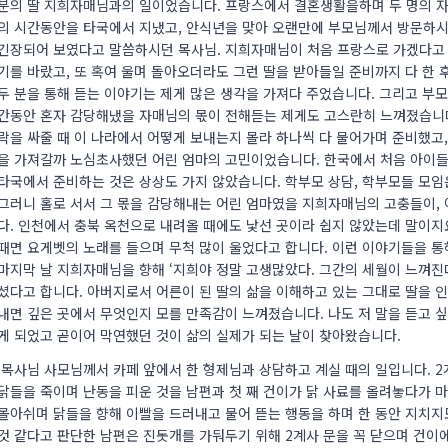
분의 딸 지희자매님과의 일이었습니다. 프랑스에서 결혼생활을하며 두 명의 자
의 시간동안을 타국에서 지냈고, 안식년을 맞아 오랜만에 부모님께서 방문하시
긴장되어 보였다고 말씀하시던 목사님. 지희자매님이 처음 프랑스로 가겠다고 
기를 바랐고, 또 혹여 울며 돌아오더라도 그런 딸을 받아들일 준비까지 다 한 
두 분을 통해 듣는 이야기는 제게 많은 생각을 가져다 주었습니다. 그리고 부모
간동안 혼자 감당해냈을 자매님의 몫이 전해듣는 제게도 고스란히 느껴졌습니다
락을 싸줄 때 이 나라에서 어떻게 보내는지 몰라 하나씩 다 물어가며 준비했고,
을 가져갈까 노심초사했던 어린 엄마의 고민이었습니다. 한국에서 처음 아이들
타국에서 준비하는 것은 상상도 가지 않았습니다. 학부모 상담, 학부모들 모
그러니 홀로 서서 그 몫을 감당해내는 어린 엄마였을 지희자매님의 고충들이,
다. 인천에서 충북 옥천으로 내려올 때에도 낯선 곳이라 쉽지 않았는데 말이지요
때면 요게벳의 노래를 들으며 무척 많이 울었다고 합니다. 이런 이야기들을 
마지막 날 지희자매님을 향해 ‘지희야 정말 고생많았다. 그간의 세월이 느껴진
셨다고 합니다. 아버지로서 어른이 된 딸의 삶을 이해하고 있는 그대로 딸을 
내면 깊은 곳에서 무엇인지 모를 만족감이 느껴졌습니다. 나도 저 말을 듣고 
게 되었고 곧이어 막연했던 것이 삶의 실제가 되는 날이 찾아왔습니다.
목사님 사모님께서 카페 앞에서 한 형제님과 상담하고 계실 때의 일입니다. 2
닭들을 죽이며 난동을 피운 것을 남편과 첫 째 건이가 닭 사료를 올려놓다가 
몰아쉬며 닭들을 향해 이빨을 드러내고 물어 뜯는 행동을 하며 한 동안 지치지
것 같다고 판단한 남편은 진돗개를 가둬두기 위해 2계사 문을 꼭 닫으며 건이