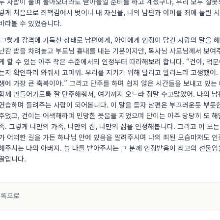
두 사람이 울며 돌아오더라도 받아들일 준비를 하고 계셨구나, 우리 모두 잘못
렇게 처음으로 죄책감에서 벗어나 내 자신을, 나의 남편과 아이를 죄에 눌린
바라볼 수 있었습니다.
그렇게 감격에 가득찬 상태로 남편에게, 아이에게 인정이 담긴 사랑의 말을 해
난감 밥을 차려놓고 부모님 흉내를 내는 기분이지만, 목사님 사모님께서 보여
게 할 수 있는 아주 작은 수준에서의 인정부터 따라해보려 합니다. “건아, 덕분
는지 확인하러 와줘서 고마워. 우리를 지키기 위해 달리고 알리느라 고생했어. 
생에 가장 큰 축복이야.” 그리고 단주를 하며 쉽지 않은 시간들을 보내고 있는
함께 만들어가도록 잘 단주해줘서, 여기까지 오느라 정말 수고많았어. 나의 남
연습하며 들려주는 사람이 되어봅니다. 이 말을 듣자 남편은 부끄러운듯 뿌듯한
주었고, 건이는 어색해하며 민망한 웃음을 지었으며 단이는 아주 당당히 또 해
족. 그렇게 나만의 가족, 나만의 집, 나만의 삶을 인정해봅니다. 그리고 이 모
가 어떠한 길을 가든 하나님 안에 있음을 알려주시며 나의 죄된 모습마저도 
해주시는 나의 아버지. 늘 나를 받아주시는 그 분께 인정받음이 최고의 선물
딸입니다.
목록으로