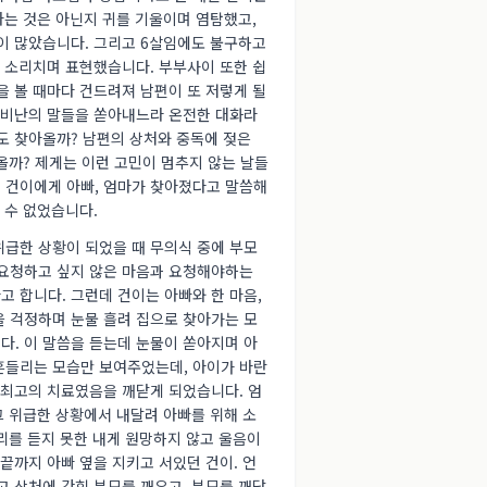
나는 것은 아닌지 귀를 기울이며 염탐했고,
이 많았습니다. 그리고 6살임에도 불구하고
을 소리치며 표현했습니다. 부부사이 또한 쉽
을 볼 때마다 건드려져 남편이 또 저렇게 될
게 비난의 말들을 쏟아내느라 온전한 대화라
도 찾아올까? 남편의 상처와 중독에 젖은
 올까? 제게는 이런 고민이 멈추지 않는 날들
 건이에게 아빠, 엄마가 찾아졌다고 말씀해
 수 없었습니다.
급한 상황이 되었을 때 무의식 중에 부모
 요청하고 싶지 않은 마음과 요청해야하는
 합니다. 그런데 건이는 아빠와 한 마음,
을 걱정하며 눈물 흘려 집으로 찾아가는 모
다. 이 말씀을 듣는데 눈물이 쏟아지며 아
흔들리는 모습만 보여주었는데, 아이가 바란
 최고의 치료였음을 깨닫게 되었습니다. 엄
그 위급한 상황에서 내달려 아빠를 위해 소
소리를 듣지 못한 내게 원망하지 않고 울음이
끝까지 아빠 옆을 지키고 서있던 건이. 언
고 상처에 갇힌 부모를 깨우고, 부모를 깨닫