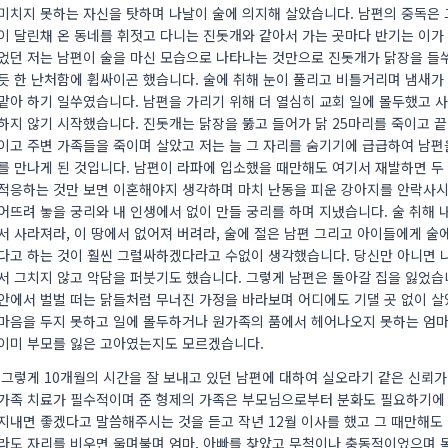
미치지 못하는 자신을 탓하며 나날이 술에 의지해 살았습니다. 남편의 중독은 
이 달린채 온 동네를 휘젓고 다니는 진돗개와 같아서 가는 곳마다 반기는 이
었던 저는 남편이 술을 마신 모습으로 나타나는 것만으로 진돗개가 닭장을 들
듯 한 난처함에 휩싸이곤 했습니다. 술에 취해 눈이 풀리고 비틀거리며 냄새가
맡아 하기 일쑤였습니다. 남편을 가리기 위해 더 열심히 교회 일에 몰두했고
하지 않기 시작했습니다. 진돗개는 닭장을 뚫고 들어가 닭 25마리를 죽이고 
이고 주변 가족들을 죽이며 살았고 저는 늘 그 자리를 숨기기에 급급하여 남편
를 만나게 된 것입니다. 남편이 라파에 입소했을 때만해도 여기서 재발하면 두
적응하는 것만 보면 이혼해야지 생각하며 마치 난동을 피운 강아지를 안락사시
어뜨려 놓을 궁리와 내 인생에서 없이 만들 궁리를 하며 지냈습니다. 술 취해 
서 사라져라, 이 땅에서 없어져 버려라, 술에 절은 남편 그리고 아이들에게 술
다고 하는 것이 훨씬 그럴싸하겠다라고 수없이 생각했습니다. 당신만 아니면 
서 그치지 않고 악담을 퍼붓기도 했습니다. 그렇게 남편은 돌아갈 집을 잃었습
안에서 벌벌 떠는 닭들처럼 무너진 가정을 바라보며 어디에도 기댈 곳 없이 
마음을 두지 못하고 일에 몰두하거나 원가족의 품에서 헤어나오지 못하는 엄마
이미 부모를 잃은 고아였는지도 모르겠습니다.
그렇게 10개월의 시간을 잘 보내고 있던 남편에 대하여 실오라기 같은 신뢰가
가족 치료가 필수적이며 준 형제의 가족은 부모님으로부터 분화도 필요하기에
지내면 좋겠다고 말씀해주시는 것을 듣고 작년 12월 이사를 했고 그 때만해도 
라도 자리를 비우면 울며불며 엄마, 아빠를 찾았고 무척이나 충동적이었으며 