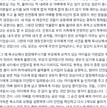
화장실 가는 척, 물마시는 척 내려와 또 아빠에게 무슨 일이 있지는 않은지 혼
어른들의 눈치를 보며 이렇게 할까 저렇게 할까 혼나지 않기 위해 애쓰는 모습
떼를 쓰고 울 때면 은연중에 엄마 아빠를 향해 비난의 말과 원망이 섞인 말들
지 않았습니다. 내 마음 속 헤집어진 것들이 공동체에 찾아오는 중독자 형제들
지 모른다는 불안, 그동안 당했던 억울함이 불쑥 올라와 참지 못하고 남편에
고는 상상도 할 수 없었습니다. 진정으로 우리 가족에게 안정적인 날이 하루라
날들, 내가 받은 상처와 내가 준 상처들, 아이들이 받은 상처들이 아무는 날이
이었습니다. 그런데 이런 엉망진창이던 우리에게 이번 사건을 통해 목사님께서
주신 것입니다. 나도 모르는 사이에 무언가 일어났다니, 무슨 일인지 도무지 알
그 때 목사님께서 말씀해주시기를 부모에게 상처가 있는 아이들은 이번같은 위
가 차라리 개에게 물렸으면, 부모가 없어졌으면 바라는 경우가 있기에 도움을
상황 사이에서 안절부절 못하거나 이러지도 저러지도 못하는 경우가 종종 있다고
한 몸이 되어 뛰어내려오며 울며불며 소리질러 도움을 요청하고, 엄마의 안전
습을 보면 처음 이곳에 왔을 때보다 굉장히 좋아진 모습이라고 말씀해주셨습니
이에게 고마움과 미안함이 밀려왔습니다. 나는 아이들에게 늘 빈자리를 주고 
것은 아빠 엄마가 함께 살고 행복하게 지내는 일상일 뿐이었다는 것을, 그것이
마로서 나는 아이에게 주는 것 없이 늘 받는 것만 많다는 생각이 들었습니다. 
리친 건이. 나의 아빠를 지켜야겠다는 굳은 마음. 그 순간 잠에 빠져 아이의 
가득한 목소리로 상황을 설명하며 나의 안전을 확인하고 다시 2계사로 올라가 
제나 어리고 아주 작은 줄만 알았던 나의 아이는 내가 모르는새 영적으로 무디