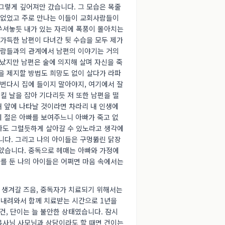
그렇게 깊어져만 갔습니다. 그 모습은 목줄
가 없었고 주로 만나는 이들이 교회사람들이
쑤셔놓듯 내가 있는 자리에 폭풍이 몰아치는
 가득한 남편이 다녀간 뒷 수습을 모두 제가
 사람들과의 관계에서 남편의 이야기는 거의
끝났지만 남편은 술에 의지해 살며 자신을 죽
을 제지할 방법도 희망도 없이 살다가 라파
 번다시 집에 들이지 말아야지, 여기에서 잘
킬 날을 잡아 기다리듯 저 또한 남편을 떨
내 앞에 나타날 것이라면 차라리 내 인생에
에 절은 아빠를 보여주느니 아빠가 죽고 없
나도 그럴듯하게 살아갈 수 있노라고 생각에
니다. 그리고 나의 아이들은 구멍뚫린 닭장
살았습니다. 중독으로 헤매는 아빠와 가정에
를 둔 나의 아이들은 어쩌면 마음 속에서는
 생겨갈 즈음, 중독자가 치료되기 위해서는
 내려와서 함께 치료받는 시간으로 1년을
건, 단이는 늘 불안한 상태였습니다. 잠시
목사님 사모님과 상담이라도 할 때면 건이는