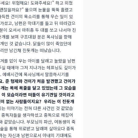
세요! 위험해요! 도와주세요!” 하고 외쳤
 괜찮을까요?” 물으며 눈물을 뚝뚝 흘렸고
가득한 건이의 목소리를 통해 무슨 일이 있
가셨고, 남편은 막대기를 들고 뒤 따라갔으
 분이 오셔서 마취총 두 대를 쏘고 나서야 진
돗개를 보며 구조대원 분은 목사님을 향해
 개인 것 같습니다. 닭들이 많이 죽었던데
자리만 남긴채 진돗개는 떠났습니다.
겨를 없이 우는 아이를 달래고 놀랐을 남편
주실 때에야 그저 지나가는 헤프닝도 깊이가
다. 예배시간에 목사님께서 말씀하시기를
. 준 형제와 건이가 처음 발견했고 건이가
돗개는 목에 목줄을 달고 있었는데 그 모습을
 이 모습이라면 떠돌이 유기견일 것이라고
집이 없는 사람들이지요? 우리는 이 진돗개
는 이야기는 전혀 다른 사건인 것 같았습
에서 중독자들을 생각하셨고 중독으로 헤집어
와 같았습니다. 부모님의 파산, 여동생의 죽
 술을 통해 위로받고 달래며 살아오다 중독
못하는 자신과 남편으로서 아내의 기대에도