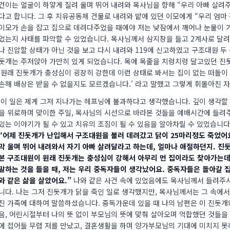
건이는 얼굴이 하얗게 질려 울며 뛰어 내려와 목사님을 향해 “우리 아빠 살려주
다고 합니다. 그 후 치유공동체 건물로 내려와 밭에 있던 이모에게 “우리 엄마
이모가 손을 잡고 집으로 데려다주었을 때에야 저는 낮잠에서 깨어나 눈물이 
었는지 사태를 파악할 수 있었습니다. 목사님께서 삼지창을 들고 2계사로 달려
나 진압할 상태가 아닌 것을 보고 다시 내려와 119에 신고하였고 구조대원 두
돗개는 주저앉아 가만히 있게 되었습니다. 목에 목줄을 치렁치렁 달고있던 진
‘원래 진돗개가 충성심이 굉장히 강한데 이런 상태로 봐서는 집이 없는 떠돌이
손해 배상은 받을 수 없을지도 모르겠습니다.’ 라고 말했고 그렇게 휘몰아친 
이 일은 제게 그저 지나가는 헤프닝에 불과하다고 생각했습니다. 깊이 생각할 
을 위로하며 맞이한 주일, 목사님의 시선으로 바라본 것들을 예배시간에 들려
있는 이야기가 될 수 있고 치유의 조짐이 될 수 있음을 알아차릴 수 있었습니
“어제 진돗개가 난입해서 구조대원을 불러 데려갔고 닭이 25마리정도 죽었어요
막 울며 뛰어 내려와서 자기 아빠 살려달라고 하는데, 얼마나 애절하던지. 진
본 구조대원이 원래 진돗개는 충성심이 강해서 아무리 먼 집이라도 찾아가는데
말하는 것을 들을 때, 저는 우리 중독자들이 생각났어요. 중독자들은 돌아갈 
와 같은 삶을 살았
어요.”
나와 같은 사건 속에 있었음에도 목사님께서 들려주시
니다. 나는 그저 진돗개가 닭을 죽인 일로 생각했지만, 목사님께서는 그 속
진 가족에 대하여 말씀하셨습니다. 중독가운데 있을 때 나의 남편은 이 진돗개
음, 어린시절부터 나의 뜻 없이 부모님의 뜻에 맞춰 살아오며 억합했던 것들을
에 접어들 무렵 저를 만났고, 결혼생활을 하며 양가부모님의 기대에 미치지 