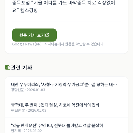
중독포럼 “서울 어디를 가도 마약중독 치료 걱정없어
요” 헬스경향
원문 기사 보기
Google News (KR) - 시사이슈
에서 원문을 확인할 수 있습니다
관련 기사
내란 우두머리죄, ‘사형·무기징역·무기금고’뿐···끝 향하는 내
경향신문
·
2026.01.03
란 재판, 윤석열의 운명은[법정 417호, 내란의 기록]
青학대, 두 번째 3연패 달성, 하코네 역전에서의 진화
朝日新聞
·
2026.01.03
‘약물 만취운전’ 유명 BJ, 전봇대 들이받고 경찰 붙잡혀
한겨레
·
2026.01.02