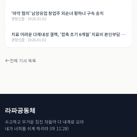
‘마약 혐의’ 남양유업 창업주 외손녀 황하나 구속 송치
경향신문
·
2026.01.02
치료 어려운 다제내성 결핵, ‘접촉 초기 6개월’ 치료비 본인부담 면
경향신문
·
2026.01.02
제
전체 기사 목록
라파공동체
수고하고 무거운 짐진 자들아 다 내게로 오라
내가 너희를 쉬게 하리라 (마 11:28)