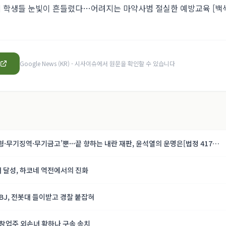
에 학생들 눈빛이 흔들렸다…어려지는 마약사범 절실한 예방교육 [백
Google News (KR) - 시사이슈
에서 원문을 확인할 수 있습니다
형·무기징역·무기금고’뿐···끝 향하는 내란 재판, 윤석열의 운명은[법정 417
패 달성, 하코네 역전에서의 진화
 BJ, 전봇대 들이받고 경찰 붙잡혀
 창업주 외손녀 황하나 구속 송치