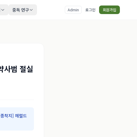
티
중독 연구
Admin
로그인
회원가입
약사범 절실
종착지] 헤럴드