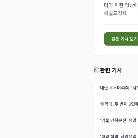
마약 취한 영상
헤럴드경제
원문 기사 보기
관련 기사
내란 우두머리죄, ‘사
호, 내란의 기록]
青학대, 두 번째 3연
‘약물 만취운전’ 유명
‘마약 혐의’ 남양유업