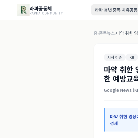
라파공동체
라파 청년 중독 치유공
RAPHA COMMUNITY
홈
›
중독뉴스
›
마약 취한 
시사 이슈
KR
마약 취한
한 예방교육
Google News (
마약 취한 영상
경제