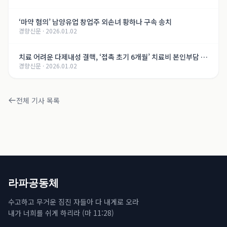
‘마약 혐의’ 남양유업 창업주 외손녀 황하나 구속 송치
경향신문
·
2026.01.02
치료 어려운 다제내성 결핵, ‘접촉 초기 6개월’ 치료비 본인부담 면
경향신문
·
2026.01.02
제
전체 기사 목록
라파공동체
수고하고 무거운 짐진 자들아 다 내게로 오라
내가 너희를 쉬게 하리라 (마 11:28)