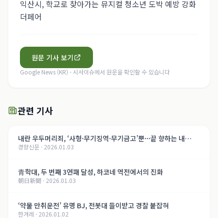
익산시, 학교로 찾아가는 뮤지컬 청소년 도박 예방 강화
더페어
원문 기사 보기
Google News (KR) - 시사이슈
에서 원문을 확인할 수 있습니다
관련 기사
내란 우두머리죄, ‘사형·무기징역·무기금고’뿐···끝 향하는 내
경향신문
·
2026.01.03
란 재판, 윤석열의 운명은[법정 417호, 내란의 기록]
青학대, 두 번째 3연패 달성, 하코네 역전에서의 진화
朝日新聞
·
2026.01.03
‘약물 만취운전’ 유명 BJ, 전봇대 들이받고 경찰 붙잡혀
한겨레
·
2026.01.02