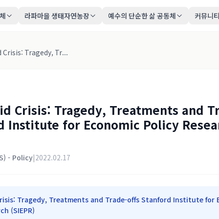
동체
라파마을 생태자연농장
예수의 단순한 삶 공동체
커뮤니
Crisis: Tragedy, Tr...
id Crisis: Tragedy, Treatments and Tr
d Institute for Economic Policy Resea
) - Policy
|
2022.02.17
risis: Tragedy, Treatments and Trade-offs Stanford Institute for
rch (SIEPR)