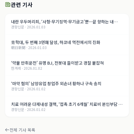
관련 기사
내란 우두머리죄, ‘사형·무기징역·무기금고’뿐···끝 향하는 내
경향신문
·
2026.01.03
란 재판, 윤석열의 운명은[법정 417호, 내란의 기록]
青학대, 두 번째 3연패 달성, 하코네 역전에서의 진화
朝日新聞
·
2026.01.03
‘약물 만취운전’ 유명 BJ, 전봇대 들이받고 경찰 붙잡혀
한겨레
·
2026.01.02
‘마약 혐의’ 남양유업 창업주 외손녀 황하나 구속 송치
경향신문
·
2026.01.02
치료 어려운 다제내성 결핵, ‘접촉 초기 6개월’ 치료비 본인부담 면
경향신문
·
2026.01.02
제
전체 기사 목록