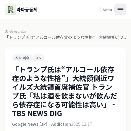
라파공동체
Admin
홈
›
중독뉴스
›
「トランプ氏は“アルコール依存症のような性格”」大統領側近ワ...
시사 이슈
AS
「トランプ氏は“アルコール依存
症のような性格”」大統領側近ワ
イルズ大統領首席補佐官 トラン
プ氏「私は酒を飲まないが飲んだ
ら依存症になる可能性は高い」 -
TBS NEWS DIG
Google News (JP) - Addiction
2025.12.17