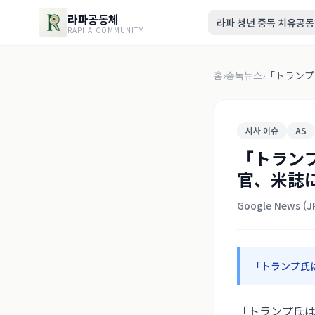
라파공동체
라파 청년 중독 치유공
RAPHA COMMUNITY
홈
›
중독뉴스
›
「トランプ
시사 이슈
AS
「トラン
官、米誌に
Google News (JP
「トランプ氏
「トランプ氏は