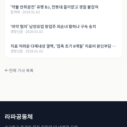
‘약물 만취운전’ 유명 BJ, 전봇대 들이받고 경찰 붙잡혀
한겨레
·
2026.01.02
‘마약 혐의’ 남양유업 창업주 외손녀 황하나 구속 송치
경향신문
·
2026.01.02
치료 어려운 다제내성 결핵, ‘접촉 초기 6개월’ 치료비 본인부담 면
경향신문
·
2026.01.02
제
전체 기사 목록
라파공동체