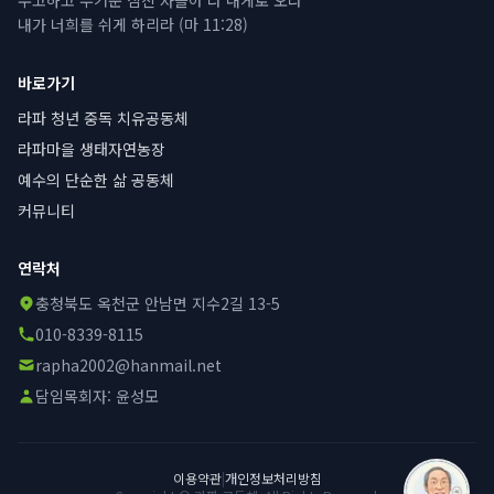
수고하고 무거운 짐진 자들아 다 내게로 오라
내가 너희를 쉬게 하리라 (마 11:28)
바로가기
라파 청년 중독 치유공동체
라파마을 생태자연농장
예수의 단순한 삶 공동체
커뮤니티
연락처
충청북도 옥천군 안남면 지수2길 13-5
010-8339-8115
rapha2002@hanmail.net
담임목회자:
윤성모
이용약관
|
개인정보처리방침