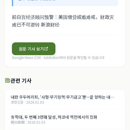
前白宫经济顾问预警：美国借贷成瘾难戒，财政灾
难已不可逆转 新浪财经
원문 기사 보기
Google News (CN) - Addiction
에서 원문을 확인할 수 있습니다
관련 기사
내란 우두머리죄, ‘사형·무기징역·무기금고’뿐···끝 향하는 내
경향신문
·
2026.01.03
란 재판, 윤석열의 운명은[법정 417호, 내란의 기록]
青학대, 두 번째 3연패 달성, 하코네 역전에서의 진화
朝日新聞
·
2026.01.03