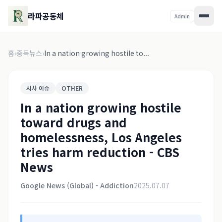
라파공동체
Admin
홈
›
중독뉴스
›
In a nation growing hostile to...
시사 이슈
OTHER
In a nation growing hostile
toward drugs and
homelessness, Los Angeles
tries harm reduction - CBS
News
Google News (Global) - Addiction
2025.07.07