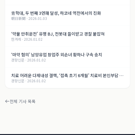
青학대, 두 번째 3연패 달성, 하코네 역전에서의 진화
朝日新聞
·
2026.01.03
‘약물 만취운전’ 유명 BJ, 전봇대 들이받고 경찰 붙잡혀
한겨레
·
2026.01.02
‘마약 혐의’ 남양유업 창업주 외손녀 황하나 구속 송치
경향신문
·
2026.01.02
치료 어려운 다제내성 결핵, ‘접촉 초기 6개월’ 치료비 본인부담 면
경향신문
·
2026.01.02
제
전체 기사 목록