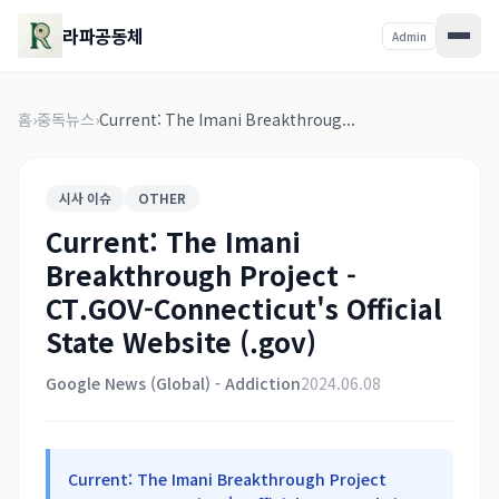
라파공동체
Admin
홈
›
중독뉴스
›
Current: The Imani Breakthroug...
시사 이슈
OTHER
Current: The Imani
Breakthrough Project -
CT.GOV-Connecticut's Official
State Website (.gov)
Google News (Global) - Addiction
2024.06.08
Current: The Imani Breakthrough Project