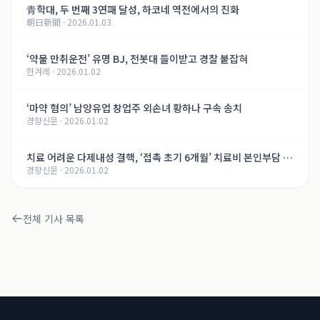
青학대, 두 번째 3연패 달성, 하코네 역전에서의 진화
朝日新聞
·
2026.01.03
‘약물 만취운전’ 유명 BJ, 전봇대 들이받고 경찰 붙잡혀
한겨레
·
2026.01.02
‘마약 혐의’ 남양유업 창업주 외손녀 황하나 구속 송치
경향신문
·
2026.01.02
치료 어려운 다제내성 결핵, ‘접촉 초기 6개월’ 치료비 본인부담 면
경향신문
·
2026.01.02
제
전체 기사 목록