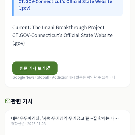
CT.GOV-Connecticut's Official State Website
(.gov)
Current: The Imani Breakthrough Project
CT.GOV-Connecticut's Official State Website
(.gov)
원문 기사 보기
Google News (Global) - Addiction
에서 원문을 확인할 수 있습니다
관련 기사
내란 우두머리죄, ‘사형·무기징역·무기금고’뿐···끝 향하는 내
경향신문
·
2026.01.03
란 재판, 윤석열의 운명은[법정 417호, 내란의 기록]