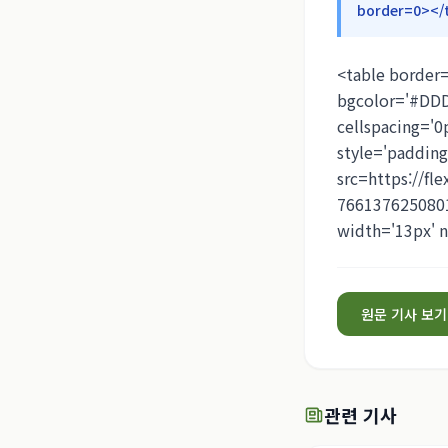
border=0></
<table border=
bgcolor='#DDDD
cellspacing='0
style='padding
src=https://fl
7661376250801
width='13px' 
원문 기사 보기
관련 기사