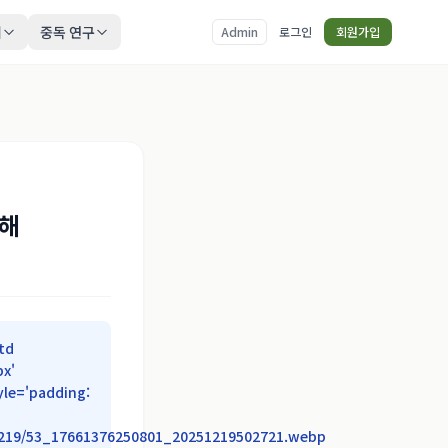
티
중독 연구
Admin
로그인
회원가입
당해
td
px'
yle='padding:
25/1219/53_17661376250801_20251219502721.webp