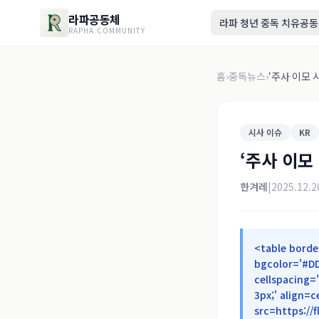
라파공동체
라파 청년 중독 치유공
RAPHA COMMUNITY
홈
›
중독뉴스
›
‘주사 이모 
시사 이슈
KR
‘주사 이모
한겨레
|
2025.12.2
<table borde
bgcolor='#DD
cellspacing=
3px;' align=
src=https://