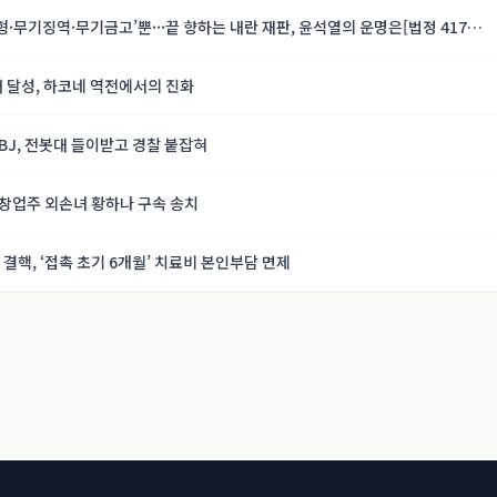
형·무기징역·무기금고’뿐···끝 향하는 내란 재판, 윤석열의 운명은[법정 417
패 달성, 하코네 역전에서의 진화
 BJ, 전봇대 들이받고 경찰 붙잡혀
 창업주 외손녀 황하나 구속 송치
결핵, ‘접촉 초기 6개월’ 치료비 본인부담 면제