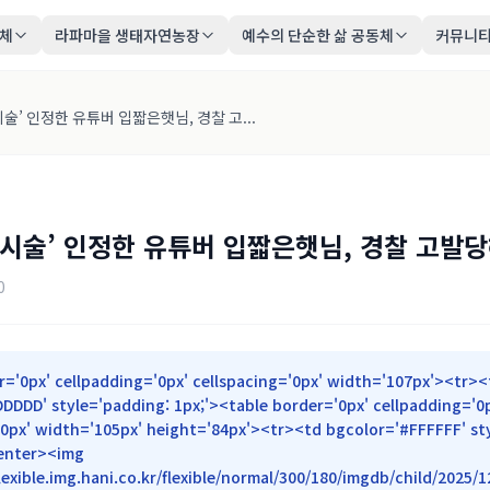
동체
라파마을 생태자연농장
예수의 단순한 삶 공동체
커뮤니
시술’ 인정한 유튜버 입짧은햇님, 경찰 고...
 시술’ 인정한 유튜버 입짧은햇님, 경찰 고발
0
r='0px' cellpadding='0px' cellspacing='0px' width='107px'><tr><
DDDD' style='padding: 1px;'><table border='0px' cellpadding='0
'0px' width='105px' height='84px'><tr><td bgcolor='#FFFFFF' st
center><img
flexible.img.hani.co.kr/flexible/normal/300/180/imgdb/child/20