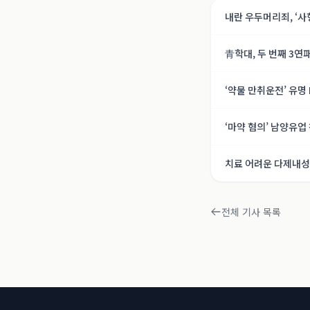
내란 우두머리죄, ‘사
호, 내란의 기록]
青학대, 두 번째 3연
‘약물 만취운전’ 유명
‘마약 혐의’ 남양유업
치료 어려운 다제내성 
전체 기사 목록