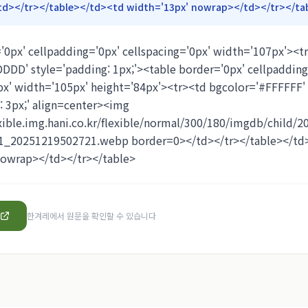
td></tr></table></td><td width='13px' nowrap></td></tr></ta
'0px' cellpadding='0px' cellspacing='0px' width='107px'><t
DD' style='padding: 1px;'><table border='0px' cellpadding
px' width='105px' height='84px'><tr><td bgcolor='#FFFFFF'
: 3px;' align=center><img
exible.img.hani.co.kr/flexible/normal/300/180/imgdb/child/
_20251219502721.webp border=0></td></tr></table></td
nowrap></td></tr></table>
한겨레
에서 원문을 확인할 수 있습니다