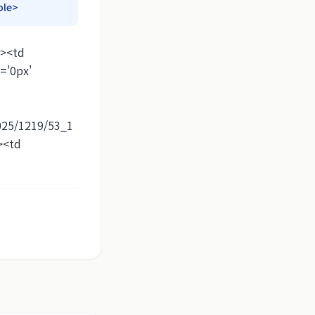
ble>
r><td
='0px'
2025/1219/53_1
><td