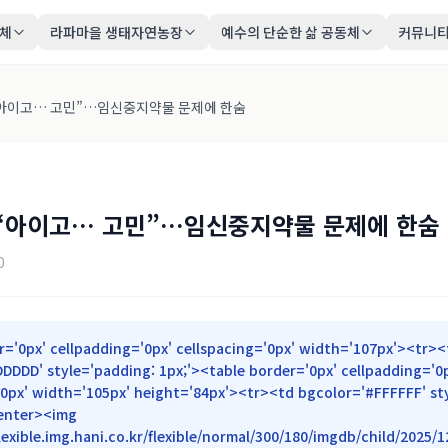
동체
라파마을 생태자연농장
예수의 단순한 삶 공동체
커뮤니
“아이고… 고민”…임신중지약물 문제에 한숨
 “아이고… 고민”…임신중지약물 문제에 한숨
0
r='0px' cellpadding='0px' cellspacing='0px' width='107px'><tr><
DDDD' style='padding: 1px;'><table border='0px' cellpadding='0
'0px' width='105px' height='84px'><tr><td bgcolor='#FFFFFF' st
center><img
flexible.img.hani.co.kr/flexible/normal/300/180/imgdb/child/20