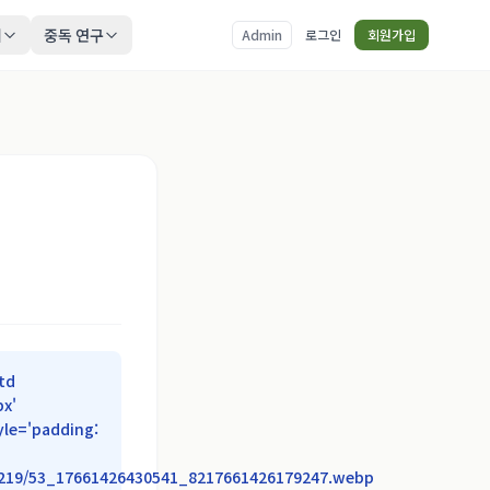
티
중독 연구
Admin
로그인
회원가입
td
px'
yle='padding:
25/1219/53_17661426430541_8217661426179247.webp