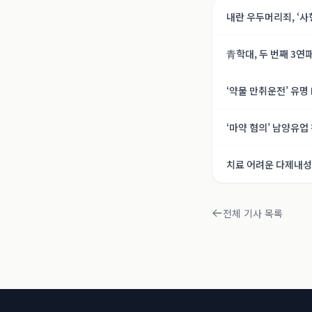
내란 우두머리죄, ‘사
호, 내란의 기록]
青학대, 두 번째 3연
‘약물 만취운전’ 유명
‘마약 혐의’ 남양유업
치료 어려운 다제내성 
전체 기사 목록