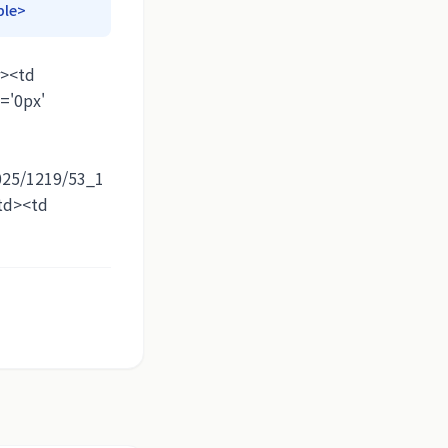
ble>
r><td
='0px'
2025/1219/53_1
td><td