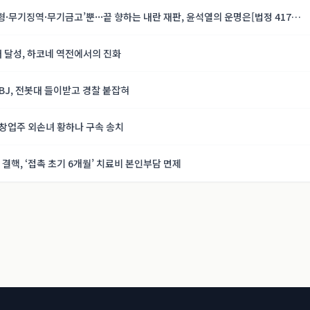
형·무기징역·무기금고’뿐···끝 향하는 내란 재판, 윤석열의 운명은[법정 417
패 달성, 하코네 역전에서의 진화
 BJ, 전봇대 들이받고 경찰 붙잡혀
 창업주 외손녀 황하나 구속 송치
결핵, ‘접촉 초기 6개월’ 치료비 본인부담 면제