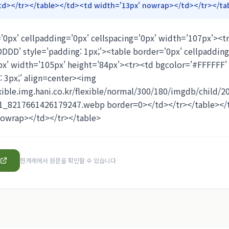
td></tr></table></td><td width='13px' nowrap></td></tr></ta
'0px' cellpadding='0px' cellspacing='0px' width='107px'><t
DD' style='padding: 1px;'><table border='0px' cellpadding
px' width='105px' height='84px'><tr><td bgcolor='#FFFFFF'
: 3px;' align=center><img
exible.img.hani.co.kr/flexible/normal/300/180/imgdb/child/
1_8217661426179247.webp border=0></td></tr></table></
nowrap></td></tr></table>
한겨레
에서 원문을 확인할 수 있습니다