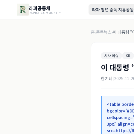
라파공동체
라파 청년 중독 치유공
RAPHA COMMUNITY
홈
›
중독뉴스
›
이 대통령 
시사 이슈
KR
이 대통령
한겨레
|
2025.12.2
<table borde
bgcolor='#DD
cellspacing=
3px;' align=
src=https://