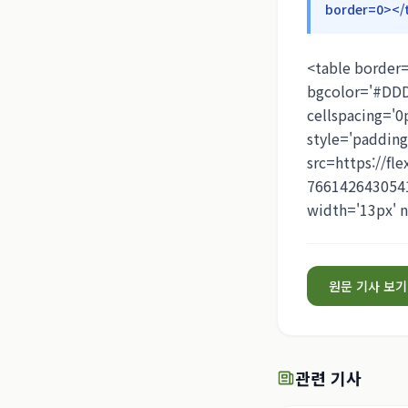
border=0></
<table border=
bgcolor='#DDDD
cellspacing='0
style='padding
src=https://fl
766142643054
width='13px' 
원문 기사 보기
관련 기사