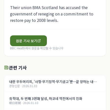
Their union BMA Scotland has accused the
government of reneging on a commitment to
restore pay to 2008 levels.
원문 기사 보기
BBC Health
에서 원문을 확인할 수 있습니다
관련 기사
내란 우두머리죄, ‘사형·무기징역·무기금고’뿐···끝 향하는 내
경향신문
·
2026.01.03
란 재판, 윤석열의 운명은[법정 417호, 내란의 기록]
青학대, 두 번째 3연패 달성, 하코네 역전에서의 진화
朝日新聞
·
2026.01.03