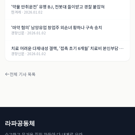
‘약물 만취운전’ 유명 BJ, 전봇대 들이받고 경찰 붙잡혀
한겨레
·
2026.01.02
‘마약 혐의’ 남양유업 창업주 외손녀 황하나 구속 송치
경향신문
·
2026.01.02
치료 어려운 다제내성 결핵, ‘접촉 초기 6개월’ 치료비 본인부담 면
경향신문
·
2026.01.02
제
전체 기사 목록
라파공동체
수고하고 무거운 짐진 자들아 다 내게로 오라