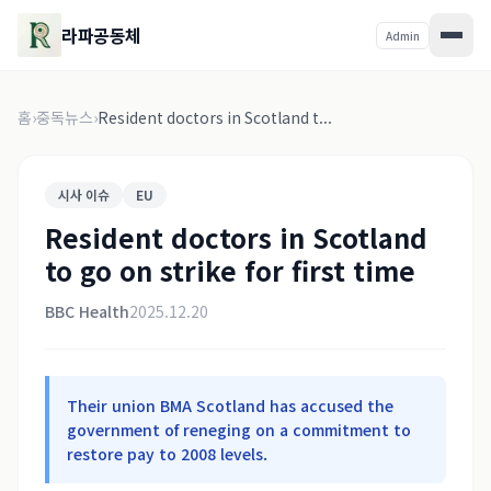
라파공동체
Admin
홈
›
중독뉴스
›
Resident doctors in Scotland t...
시사 이슈
EU
Resident doctors in Scotland
to go on strike for first time
BBC Health
2025.12.20
Their union BMA Scotland has accused the
government of reneging on a commitment to
restore pay to 2008 levels.