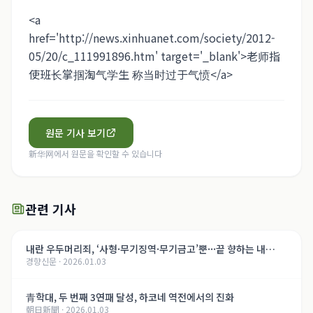
<a
href='http://news.xinhuanet.com/society/2012-
05/20/c_111991896.htm' target='_blank'>老师指
使班长掌掴淘气学生 称当时过于气愤</a>
원문 기사 보기
新华网
에서 원문을 확인할 수 있습니다
관련 기사
내란 우두머리죄, ‘사형·무기징역·무기금고’뿐···끝 향하는 내
경향신문
·
2026.01.03
란 재판, 윤석열의 운명은[법정 417호, 내란의 기록]
青학대, 두 번째 3연패 달성, 하코네 역전에서의 진화
朝日新聞
·
2026.01.03