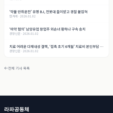
‘약물 만취운전’ 유명 BJ, 전봇대 들이받고 경찰 붙잡혀
한겨레
·
2026.01.02
‘마약 혐의’ 남양유업 창업주 외손녀 황하나 구속 송치
경향신문
·
2026.01.02
치료 어려운 다제내성 결핵, ‘접촉 초기 6개월’ 치료비 본인부담 면
경향신문
·
2026.01.02
제
전체 기사 목록
라파공동체