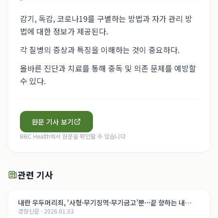
감기, 독감, 코로나19를 구별하는 방법과 자가 관리 방
법에 대한 정보가 제공된다.
각 질병의 증상과 특징을 이해하는 것이 중요하다.
올바른 진단과 치료를 통해 중독 및 의존 문제를 예방할
수 있다.
원문 기사 보기
BBC Health
에서 원문을 확인할 수 있습니다
관련 기사
내란 우두머리죄, ‘사형·무기징역·무기금고’뿐···끝 향하는 내
경향신문
·
2026.01.03
란 재판, 윤석열의 운명은[법정 417호, 내란의 기록]