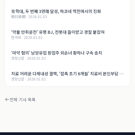
青학대, 두 번째 3연패 달성, 하코네 역전에서의 진화
朝日新聞
·
2026.01.03
‘약물 만취운전’ 유명 BJ, 전봇대 들이받고 경찰 붙잡혀
한겨레
·
2026.01.02
‘마약 혐의’ 남양유업 창업주 외손녀 황하나 구속 송치
경향신문
·
2026.01.02
치료 어려운 다제내성 결핵, ‘접촉 초기 6개월’ 치료비 본인부담 면
경향신문
·
2026.01.02
제
전체 기사 목록