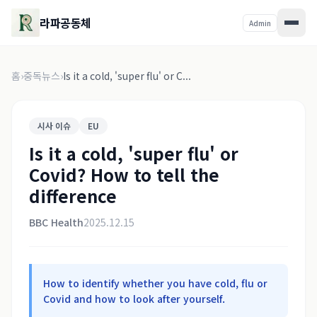
라파공동체
Admin
홈
›
중독뉴스
›
Is it a cold, 'super flu' or C...
시사 이슈
EU
Is it a cold, 'super flu' or
Covid? How to tell the
difference
BBC Health
2025.12.15
How to identify whether you have cold, flu or
Covid and how to look after yourself.