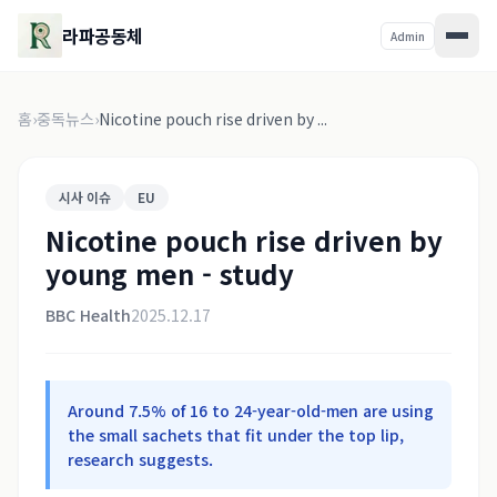
라파공동체
Admin
홈
›
중독뉴스
›
Nicotine pouch rise driven by ...
시사 이슈
EU
Nicotine pouch rise driven by
young men - study
BBC Health
2025.12.17
Around 7.5% of 16 to 24-year-old-men are using
the small sachets that fit under the top lip,
research suggests.