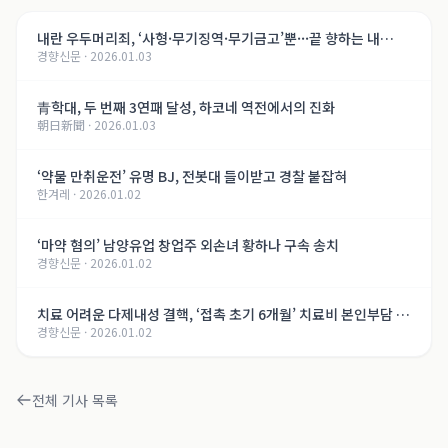
내란 우두머리죄, ‘사형·무기징역·무기금고’뿐···끝 향하는 내
경향신문
·
2026.01.03
란 재판, 윤석열의 운명은[법정 417호, 내란의 기록]
青학대, 두 번째 3연패 달성, 하코네 역전에서의 진화
朝日新聞
·
2026.01.03
‘약물 만취운전’ 유명 BJ, 전봇대 들이받고 경찰 붙잡혀
한겨레
·
2026.01.02
‘마약 혐의’ 남양유업 창업주 외손녀 황하나 구속 송치
경향신문
·
2026.01.02
치료 어려운 다제내성 결핵, ‘접촉 초기 6개월’ 치료비 본인부담 면
경향신문
·
2026.01.02
제
전체 기사 목록