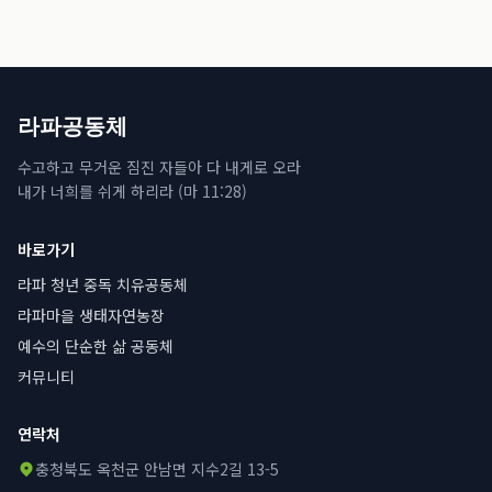
라파공동체
수고하고 무거운 짐진 자들아 다 내게로 오라
내가 너희를 쉬게 하리라 (마 11:28)
바로가기
라파 청년 중독 치유공동체
라파마을 생태자연농장
예수의 단순한 삶 공동체
커뮤니티
연락처
충청북도 옥천군 안남면 지수2길 13-5