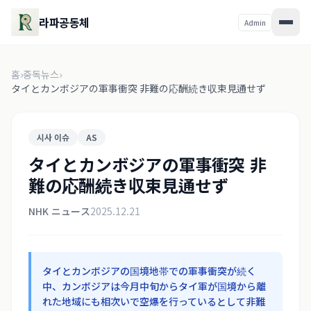
라파공동체
Admin
홈
›
중독뉴스
›
タイとカンボジアの軍事衝突 非難の応酬続き収束見通せず
시사 이슈
AS
タイとカンボジアの軍事衝突 非
難の応酬続き収束見通せず
NHK ニュース
2025.12.21
タイとカンボジアの国境地帯での軍事衝突が続く
中、カンボジアは今月中旬からタイ軍が国境から離
れた地域にも相次いで空爆を行っているとして非難