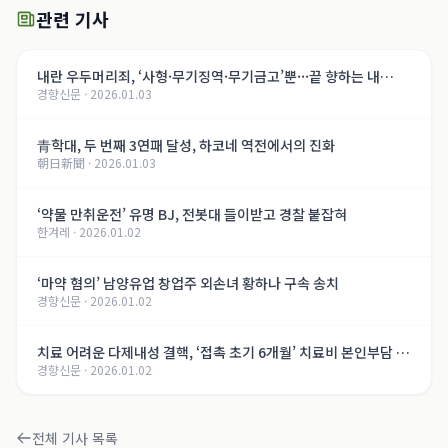
관련 기사
내란 우두머리죄, ‘사형·무기징역·무기금고’뿐···끝 향하는 내
경향신문
·
2026.01.03
란 재판, 윤석열의 운명은[법정 417호, 내란의 기록]
青학대, 두 번째 3연패 달성, 하코네 역전에서의 진화
朝日新聞
·
2026.01.03
‘약물 만취운전’ 유명 BJ, 전봇대 들이받고 경찰 붙잡혀
한겨레
·
2026.01.02
‘마약 혐의’ 남양유업 창업주 외손녀 황하나 구속 송치
경향신문
·
2026.01.02
치료 어려운 다제내성 결핵, ‘접촉 초기 6개월’ 치료비 본인부담 면
경향신문
·
2026.01.02
제
전체 기사 목록