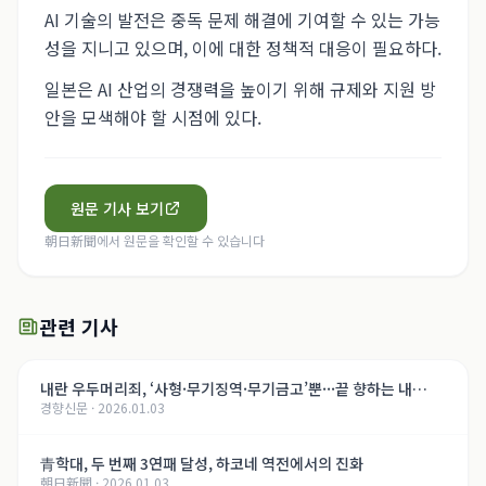
AI 기술의 발전은 중독 문제 해결에 기여할 수 있는 가능
성을 지니고 있으며, 이에 대한 정책적 대응이 필요하다.
일본은 AI 산업의 경쟁력을 높이기 위해 규제와 지원 방
안을 모색해야 할 시점에 있다.
원문 기사 보기
朝日新聞
에서 원문을 확인할 수 있습니다
관련 기사
내란 우두머리죄, ‘사형·무기징역·무기금고’뿐···끝 향하는 내
경향신문
·
2026.01.03
란 재판, 윤석열의 운명은[법정 417호, 내란의 기록]
青학대, 두 번째 3연패 달성, 하코네 역전에서의 진화
朝日新聞
·
2026.01.03