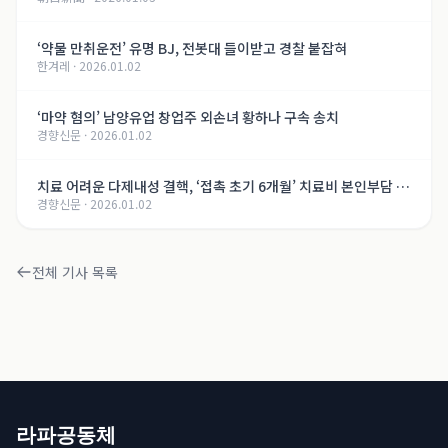
‘약물 만취운전’ 유명 BJ, 전봇대 들이받고 경찰 붙잡혀
한겨레
·
2026.01.02
‘마약 혐의’ 남양유업 창업주 외손녀 황하나 구속 송치
경향신문
·
2026.01.02
치료 어려운 다제내성 결핵, ‘접촉 초기 6개월’ 치료비 본인부담 면
경향신문
·
2026.01.02
제
전체 기사 목록
라파공동체