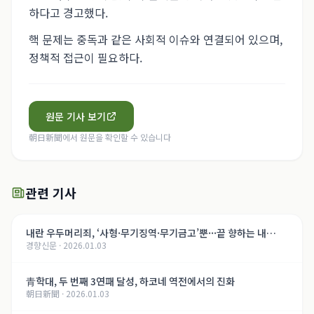
하다고 경고했다.
핵 문제는 중독과 같은 사회적 이슈와 연결되어 있으며,
정책적 접근이 필요하다.
원문 기사 보기
朝日新聞
에서 원문을 확인할 수 있습니다
관련 기사
내란 우두머리죄, ‘사형·무기징역·무기금고’뿐···끝 향하는 내
경향신문
·
2026.01.03
란 재판, 윤석열의 운명은[법정 417호, 내란의 기록]
青학대, 두 번째 3연패 달성, 하코네 역전에서의 진화
朝日新聞
·
2026.01.03