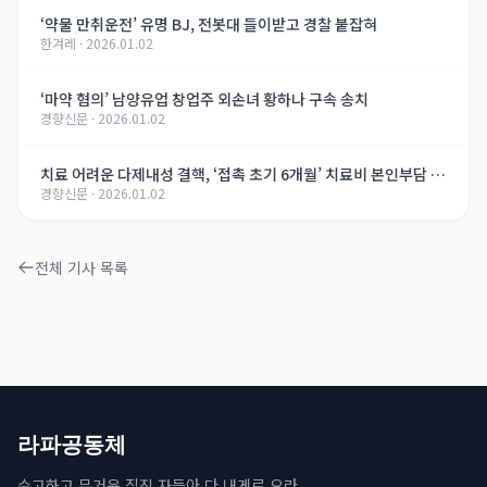
‘약물 만취운전’ 유명 BJ, 전봇대 들이받고 경찰 붙잡혀
한겨레
·
2026.01.02
‘마약 혐의’ 남양유업 창업주 외손녀 황하나 구속 송치
경향신문
·
2026.01.02
치료 어려운 다제내성 결핵, ‘접촉 초기 6개월’ 치료비 본인부담 면
경향신문
·
2026.01.02
제
전체 기사 목록
라파공동체
수고하고 무거운 짐진 자들아 다 내게로 오라