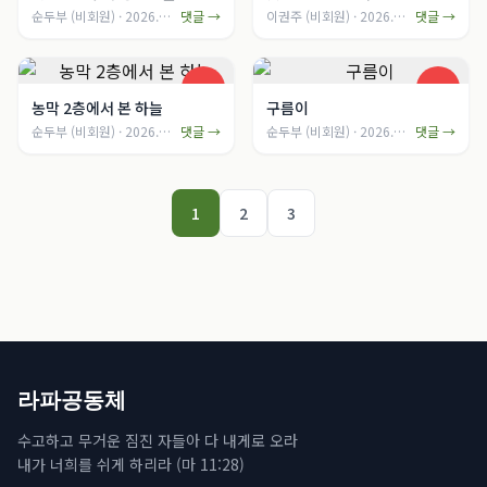
순두부
(비회원)
·
2026. 4. 15.
댓글 →
이권주
(비회원)
·
2026. 4. 14.
댓글 →
농막 2층에서 본 하늘
구름이
순두부
(비회원)
·
2026. 4. 11.
댓글 →
순두부
(비회원)
·
2026. 4. 11.
댓글 →
1
2
3
라파공동체
수고하고 무거운 짐진 자들아 다 내게로 오라
내가 너희를 쉬게 하리라 (마 11:28)