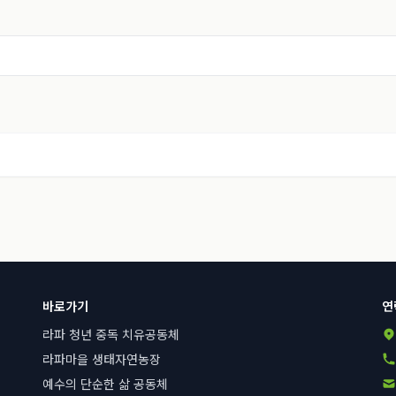
바로가기
연
라파 청년 중독 치유공동체
라파마을 생태자연농장
예수의 단순한 삶 공동체