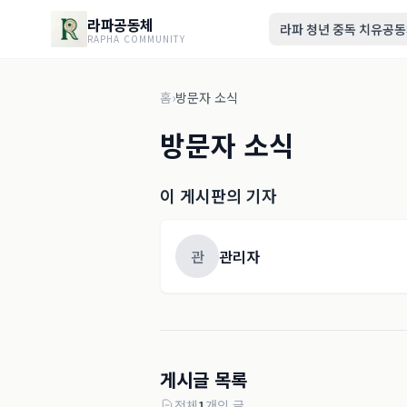
라파공동체
라파 청년 중독 치유공
RAPHA COMMUNITY
홈
›
방문자 소식
방문자 소식
이 게시판의 기자
관
관리자
게시글 목록
전체
1
개의 글