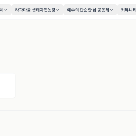
동체
라파마을 생태자연농장
예수의 단순한 삶 공동체
커뮤니