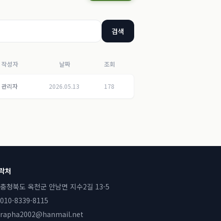
검색
작성자
날짜
조회
관리자
2026.05.13
178
락처
충청북도 옥천군 안남면 지수2길 13-5
010-8339-8115
rapha2002@hanmail.net