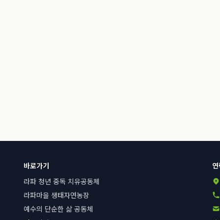
바로가기
연
라파 청년 중독 치유공동체
라파마을 생태자연농장
예수의 단순한 삶 공동체