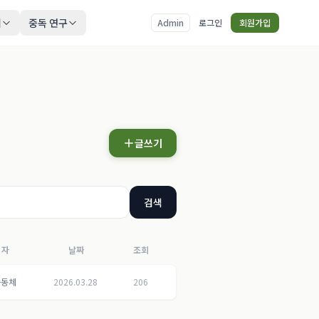
티
중독 연구
Admin
로그인
회원가입
글쓰기
검색
성자
날짜
조회
공동체
2026.03.28
206