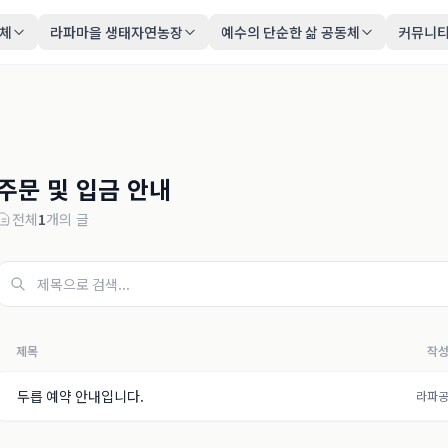
동체
라파마을 생태자연농장
예수의 단순한 삶 공동체
커뮤니
주문 및 입금 안내
전체
1
개의 글
제목
작
두릅 예약 안내입니다.
라파